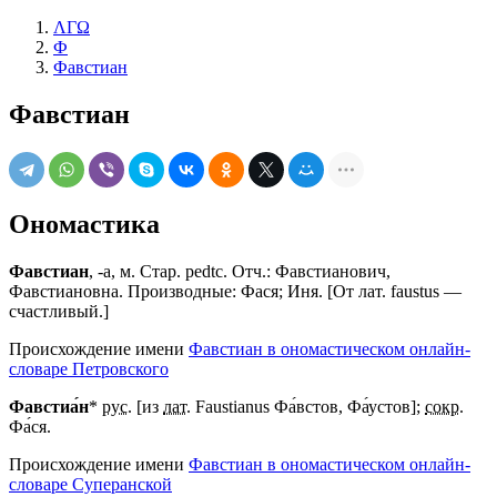
ΛΓΩ
Ф
Фавстиан
Фавстиан
Ономастика
Фавстиан
, -а, м. Стар. pedtс. Отч.: Фавстианович,
Фавстиановна. Производные: Фася; Иня. [От лат. faustus —
счастливый.]
Происхождение имени
Фавстиан в ономастическом онлайн-
словаре Петровского
Фавстиа́н
*
рус.
[из
лат.
Faustianus Фа́встов, Фа́устов];
сокр.
Фа́ся.
Происхождение имени
Фавстиан в ономастическом онлайн-
словаре Суперанской