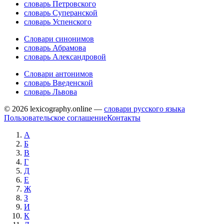
словарь Петровского
словарь Суперанской
словарь Успенского
Словари синонимов
словарь Абрамова
словарь Александровой
Словари антонимов
словарь Введенской
словарь Львова
© 2026 lexicography.online —
словари русского языка
Пользовательское соглашение
Контакты
А
Б
В
Г
Д
Е
Ж
З
И
К