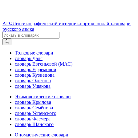
ΛΓΩ
Лексикографический интернет-портал: онлайн-словари
русского языка
Толковые словари
словарь Даля
словарь Евгеньевой (МАС)
словарь Ефремовой
словарь Кузнецова
словарь Ожегова
словарь Ушакова
Этимологические словари
словарь Крылова
словарь Семёнова
словарь Успенского
словарь Фасмера
словарь Шанского
Ономастические словари