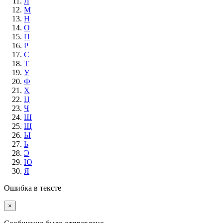
Л
М
Н
О
П
Р
С
Т
У
Ф
Х
Ц
Ч
Ш
Щ
Ы
Ь
Э
Ю
Я
Ошибка в тексте
×