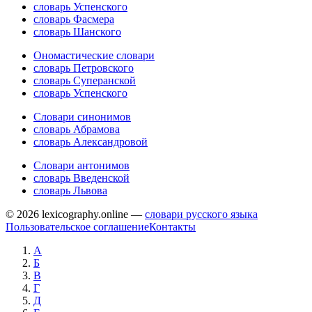
словарь Успенского
словарь Фасмера
словарь Шанского
Ономастические словари
словарь Петровского
словарь Суперанской
словарь Успенского
Словари синонимов
словарь Абрамова
словарь Александровой
Словари антонимов
словарь Введенской
словарь Львова
© 2026 lexicography.online —
словари русского языка
Пользовательское соглашение
Контакты
А
Б
В
Г
Д