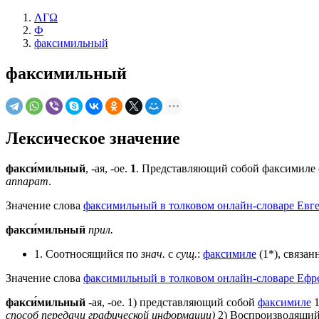
ΛΓΩ
Ф
факсимильный
факсимильный
Лексическое значение
факси́мильный
, -ая, -ое.
1
. Представляющий собой факсимиле (
аппарат
.
Значение слова
факсимильный в толковом онлайн-словаре Евге
факси́мильный
прил.
1. Соотносящийся по
знач.
с
сущ.
:
факсимиле
(1*), связан
Значение слова
факсимильный в толковом онлайн-словаре Ефре
факси́мильный
-ая, -ое. 1) представляющий собой
факсимиле
1
способ передачи графической информации)
2) Воспроизводящий