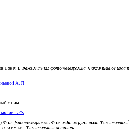
в 1 знач.).
Факсимильная фототелеграмма. Факсимильное издани
ньевой А. П.
ный с ним.
мовой Т. Ф.
)
Ф-ая фототелеграмма.
Ф-ое издание рукописей.
Факси́мильный
 факсимиле.
Факси́мильный аппарат.