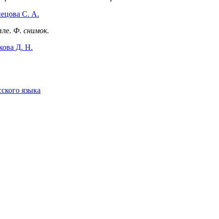
ецова С. А.
иле.
Ф. снимок
.
ова Д. Н.
сского языка