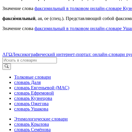
Значение слова
факсимильный в толковом онлайн-словаре Кузн
факси́мильный
, ая, ое (спец.). Представляющий собой факсим
Значение слова
факсимильный в толковом онлайн-словаре Ушак
ΛΓΩ
Лексикографический интернет-портал: онлайн-словари ру
Толковые словари
словарь Даля
словарь Евгеньевой (МАС)
словарь Ефремовой
словарь Кузнецова
словарь Ожегова
словарь Ушакова
Этимологические словари
словарь Крылова
словарь Семёнова