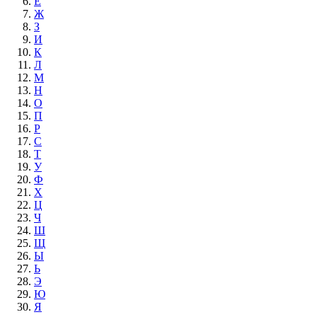
Е
Ж
З
И
К
Л
М
Н
О
П
Р
С
Т
У
Ф
Х
Ц
Ч
Ш
Щ
Ы
Ь
Э
Ю
Я