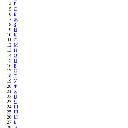
Г
Д
Е
Ж
З
И
К
Л
М
Н
О
П
Р
С
Т
У
Ф
Х
Ц
Ч
Ш
Щ
Ы
Ь
Э