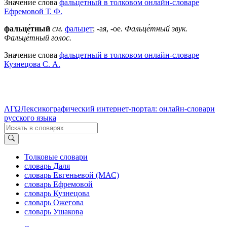
Значение слова
фальцетный в толковом онлайн-словаре
Ефремовой Т. Ф.
фальце́тный
см.
фальцет
; -ая, -ое.
Фальце́тный звук.
Фальце́тный голос.
Значение слова
фальцетный в толковом онлайн-словаре
Кузнецова С. А.
ΛΓΩ
Лексикографический интернет-портал: онлайн-словари
русского языка
Толковые словари
словарь Даля
словарь Евгеньевой (МАС)
словарь Ефремовой
словарь Кузнецова
словарь Ожегова
словарь Ушакова