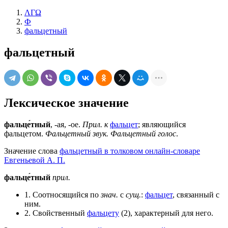
ΛΓΩ
Ф
фальцетный
фальцетный
Лексическое значение
фальце́тный
, -ая, -ое.
Прил. к
фальцет
; являющийся
фальцетом.
Фальцетный звук. Фальцетный голос
.
Значение слова
фальцетный в толковом онлайн-словаре
Евгеньевой А. П.
фальце́тный
прил.
1. Соотносящийся по
знач.
с
сущ.
:
фальцет
, связанный с
ним.
2. Свойственный
фальцету
(2), характерный для него.