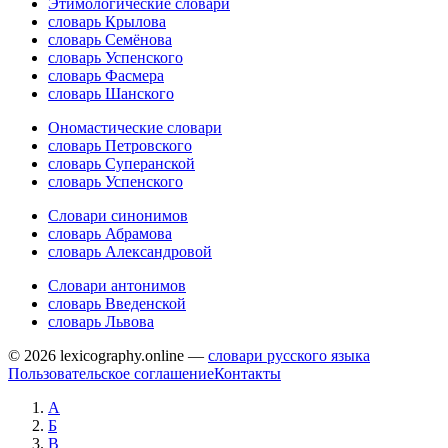
Этимологические словари
словарь Крылова
словарь Семёнова
словарь Успенского
словарь Фасмера
словарь Шанского
Ономастические словари
словарь Петровского
словарь Суперанской
словарь Успенского
Словари синонимов
словарь Абрамова
словарь Александровой
Словари антонимов
словарь Введенской
словарь Львова
© 2026 lexicography.online —
словари русского языка
Пользовательское соглашение
Контакты
А
Б
В