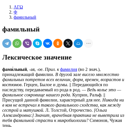
ΛΓΩ
Ф
фамильный
фамильный
Лексическое значение
фами́льный
, -ая, -ое.
Прил. к
фамилия
(во 2 знач.),
принадлежащий фамилии.
В другой зале висело множество
фамильных потретов всех величин, форм, времен, возрастов и
костюмов
. Герцен, Былое и думы. || Передающийся по
наследству, передаваемый из рода в род.
— Ведь колье это —
фамильное сокровище нашего рода
. Куприн, Ральф. ||
Присущий данной фамилии, характерный для нее.
Никогда ни
в ком не встречал я такого фамильного сходства, как между
сестрой и матушкой
. Л. Толстой, Отрочество.
[Ольга
Александровна:] Значит, врачебная практика не выветрила из
тебя фамильной страсти к микробиологии?
Симонов, Чужая
тень.