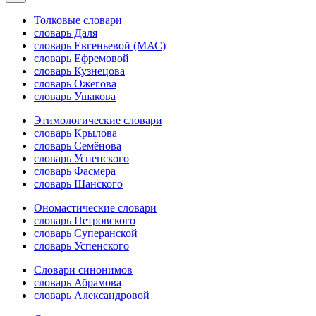
Толковые словари
словарь Даля
словарь Евгеньевой (МАС)
словарь Ефремовой
словарь Кузнецова
словарь Ожегова
словарь Ушакова
Этимологические словари
словарь Крылова
словарь Семёнова
словарь Успенского
словарь Фасмера
словарь Шанского
Ономастические словари
словарь Петровского
словарь Суперанской
словарь Успенского
Словари синонимов
словарь Абрамова
словарь Александровой