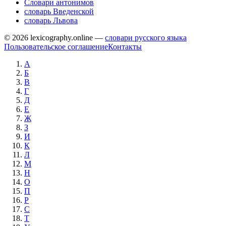
Словари антонимов
словарь Введенской
словарь Львова
© 2026 lexicography.online —
словари русского языка
Пользовательское соглашение
Контакты
А
Б
В
Г
Д
Е
Ж
З
И
К
Л
М
Н
О
П
Р
С
Т