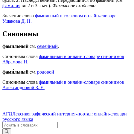
архив
.
2
. Наследственный, передающийся по фамилии (см.
фамилия
во 2 и 3 знач.).
Фамильное сходство
.
Значение слова
фамильный в толковом онлайн-словаре
Ушакова Д. Н.
Синонимы
фамильный
см.
семейный
.
Синонимы слова
фамильный в онлайн-словаре синонимов
Абрамова Н.
фами́льный
см.
родовой
Синонимы слова
фамильный в онлайн-словаре синонимов
Александровой З. Е.
ΛΓΩ
Лексикографический интернет-портал: онлайн-словари
русского языка