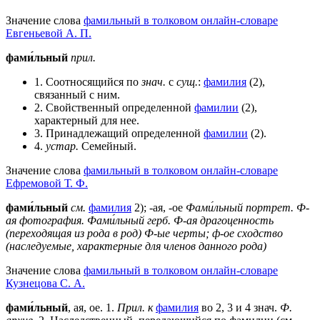
Значение слова
фамильный в толковом онлайн-словаре
Евгеньевой А. П.
фами́льный
прил.
1. Соотносящийся по
знач.
с
сущ.
:
фамилия
(2),
связанный с ним.
2. Свойственный определенной
фамилии
(2),
характерный для нее.
3. Принадлежащий определенной
фамилии
(2).
4.
устар.
Семейный.
Значение слова
фамильный в толковом онлайн-словаре
Ефремовой Т. Ф.
фами́льный
см.
фамилия
2); -ая, -ое
Фами́льный портрет.
Ф-
ая фотография.
Фами́льный герб.
Ф-ая драгоценность
(переходящая из рода в род)
Ф-ые черты;
ф-ое сходство
(наследуемые, характерные для членов данного рода)
Значение слова
фамильный в толковом онлайн-словаре
Кузнецова С. А.
фами́льный
, ая, ое.
1
.
Прил. к
фамилия
во 2, 3 и 4 знач.
Ф.