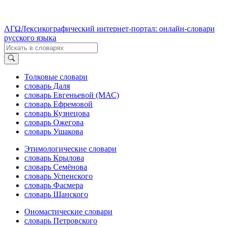
ΛΓΩ
Лексикографический интернет-портал: онлайн-словари
русского языка
Толковые словари
словарь Даля
словарь Евгеньевой (МАС)
словарь Ефремовой
словарь Кузнецова
словарь Ожегова
словарь Ушакова
Этимологические словари
словарь Крылова
словарь Семёнова
словарь Успенского
словарь Фасмера
словарь Шанского
Ономастические словари
словарь Петровского