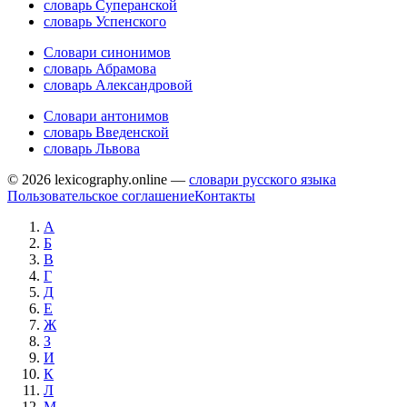
словарь Суперанской
словарь Успенского
Словари синонимов
словарь Абрамова
словарь Александровой
Словари антонимов
словарь Введенской
словарь Львова
© 2026 lexicography.online —
словари русского языка
Пользовательское соглашение
Контакты
А
Б
В
Г
Д
Е
Ж
З
И
К
Л
М