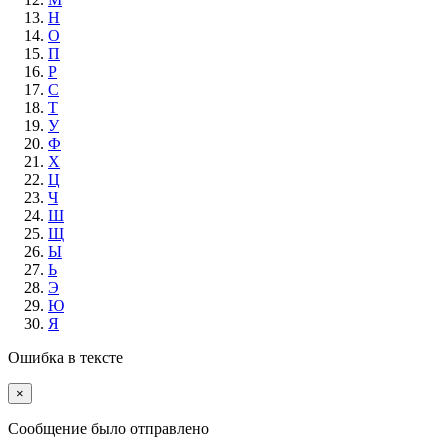
Н
О
П
Р
С
Т
У
Ф
Х
Ц
Ч
Ш
Щ
Ы
Ь
Э
Ю
Я
Ошибка в тексте
×
Cообщение было отправлено