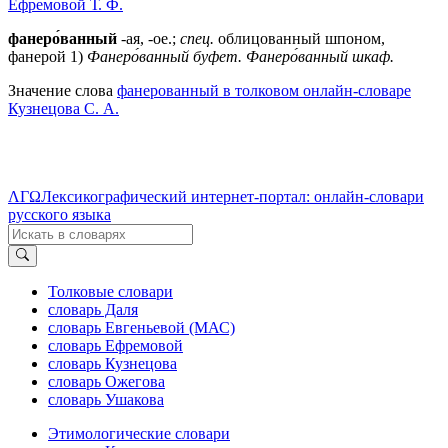
Ефремовой Т. Ф.
фанеро́ванный
-ая, -ое.;
спец.
облицованный шпоном,
фанерой 1)
Фанеро́ванный буфет.
Фанеро́ванный шкаф.
Значение слова
фанерованный в толковом онлайн-словаре
Кузнецова С. А.
ΛΓΩ
Лексикографический интернет-портал: онлайн-словари
русского языка
Толковые словари
словарь Даля
словарь Евгеньевой (МАС)
словарь Ефремовой
словарь Кузнецова
словарь Ожегова
словарь Ушакова
Этимологические словари