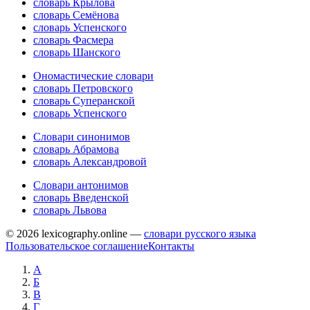
словарь Крылова
словарь Семёнова
словарь Успенского
словарь Фасмера
словарь Шанского
Ономастические словари
словарь Петровского
словарь Суперанской
словарь Успенского
Словари синонимов
словарь Абрамова
словарь Александровой
Словари антонимов
словарь Введенской
словарь Львова
© 2026 lexicography.online —
словари русского языка
Пользовательское соглашение
Контакты
А
Б
В
Г