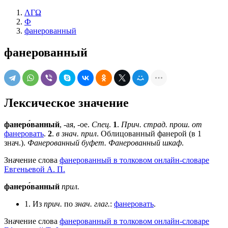
ΛΓΩ
Ф
фанерованный
фанерованный
Лексическое значение
фанеро́ванный
, -ая, -ое.
Спец
.
1
.
Прич. страд. прош. от
фанеровать
.
2
.
в знач. прил
. Облицованный фанерой (в 1
знач.).
Фанерованный буфет. Фанерованный шкаф
.
Значение слова
фанерованный в толковом онлайн-словаре
Евгеньевой А. П.
фанеро́ванный
прил.
1. Из
прич.
по
знач.
глаг.
:
фанеровать
.
Значение слова
фанерованный в толковом онлайн-словаре