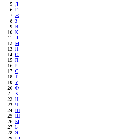
Д
Е
Ж
З
И
К
Л
М
Н
О
П
Р
С
Т
У
Ф
Х
Ц
Ч
Ш
Щ
Ы
Ь
Э
Ю