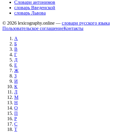
Словари антонимов
словарь Введенской
словарь Львова
© 2026 lexicography.online —
словари русского языка
Пользовательское соглашение
Контакты
А
Б
В
Г
Д
Е
Ж
З
И
К
Л
М
Н
О
П
Р
С
Т