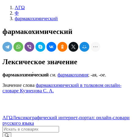
ΛΓΩ
Ф
фармакохимический
фармакохимический
Лексическое значение
фармакохими́ческий
см.
фармакохимия
; -ая, -ое.
Значение слова
фармакохимический в толковом онлайн-
словаре Кузнецова С. А.
ΛΓΩ
Лексикографический интернет-портал: онлайн-словари
русского языка