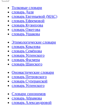
Толковые словари
словарь Даля
словарь Евгеньевой (МАС)
словарь Ефремовой
словарь Кузнецова
словарь Ожегова
словарь Ушакова
Этимологические словари
словарь Крылова
словарь Семёнова
словарь Успенского
словарь Фасмера
словарь Шанского
Ономастические словари
словарь Петровского
словарь Суперанской
словарь Успенского
Словари синонимов
словарь Абрамова
словарь Александровой