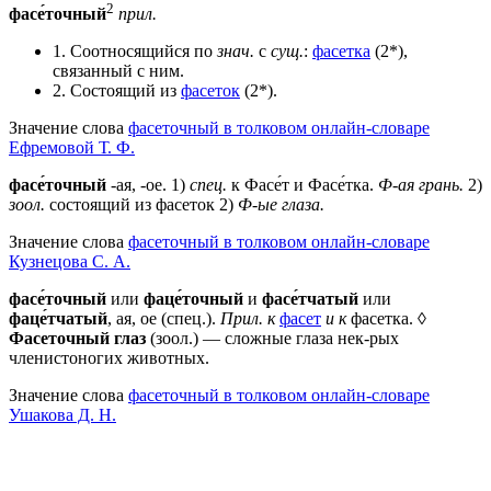
2
фасе́точный
прил.
1. Соотносящийся по
знач.
с
сущ.
:
фасетка
(2*),
связанный с ним.
2. Состоящий из
фасеток
(2*).
Значение слова
фасеточный в толковом онлайн-словаре
Ефремовой Т. Ф.
фасе́точный
-ая, -ое. 1)
спец.
к Фасе́т и Фасе́тка.
Ф-ая грань.
2)
зоол.
состоящий из фасеток 2)
Ф-ые глаза.
Значение слова
фасеточный в толковом онлайн-словаре
Кузнецова С. А.
фасе́точный
или
фаце́точный
и
фасе́тчатый
или
фаце́тчатый
, ая, ое (спец.).
Прил. к
фасет
и к
фасетка. ◊
Фасеточный глаз
(зоол.) — сложные глаза нек-рых
членистоногих животных.
Значение слова
фасеточный в толковом онлайн-словаре
Ушакова Д. Н.