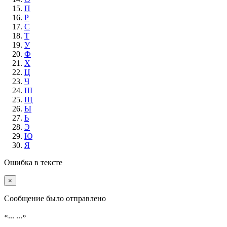
П
Р
С
Т
У
Ф
Х
Ц
Ч
Ш
Щ
Ы
Ь
Э
Ю
Я
Ошибка в тексте
×
Cообщение было отправлено
«...
...»