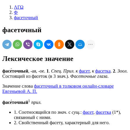
ΛΓΩ
Ф
фасеточный
фасеточный
Лексическое значение
фасе́точный
, -ая, -ое.
1
.
Спец
.
Прил. к
фасет
,
к
фасетка
.
2
.
Зоол
.
Состоящий из фасеток (в 3 знач.).
Фасеточные глаза
.
Значение слова
фасеточный в толковом онлайн-словаре
Евгеньевой А. П.
1
фасе́точный
прил.
1. Соотносящийся по
знач.
с
сущ.
:
фасет
,
фасетка
(1*),
связанный с ними.
2. Свойственный фасету, характерный для него.