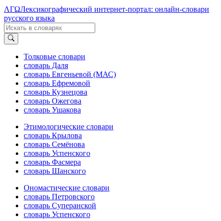
ΛΓΩ
Лексикографический интернет-портал: онлайн-словари
русского языка
Толковые словари
словарь Даля
словарь Евгеньевой (МАС)
словарь Ефремовой
словарь Кузнецова
словарь Ожегова
словарь Ушакова
Этимологические словари
словарь Крылова
словарь Семёнова
словарь Успенского
словарь Фасмера
словарь Шанского
Ономастические словари
словарь Петровского
словарь Суперанской
словарь Успенского