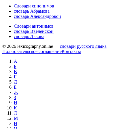
Словари синонимов
словарь Абрамова
словарь Александровой
Словари антонимов
словарь Введенской
словарь Львова
© 2026 lexicography.online —
словари русского языка
Пользовательское соглашение
Контакты
А
Б
В
Г
Д
Е
Ж
З
И
К
Л
М
Н
О