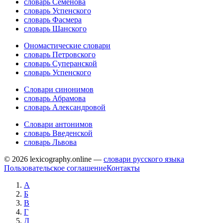
словарь Семёнова
словарь Успенского
словарь Фасмера
словарь Шанского
Ономастические словари
словарь Петровского
словарь Суперанской
словарь Успенского
Словари синонимов
словарь Абрамова
словарь Александровой
Словари антонимов
словарь Введенской
словарь Львова
© 2026 lexicography.online —
словари русского языка
Пользовательское соглашение
Контакты
А
Б
В
Г
Д