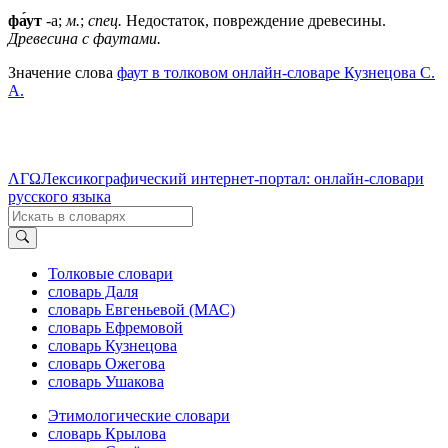
фа́ут
-а;
м.
;
спец.
Недостаток, повреждение древесины.
Древесина с фаутами.
Значение слова
фаут в толковом онлайн-словаре Кузнецова С.
А.
ΛΓΩ
Лексикографический интернет-портал: онлайн-словари
русского языка
Толковые словари
словарь Даля
словарь Евгеньевой (МАС)
словарь Ефремовой
словарь Кузнецова
словарь Ожегова
словарь Ушакова
Этимологические словари
словарь Крылова