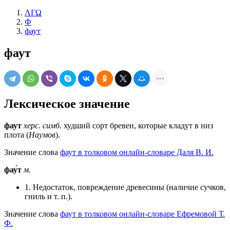
ΛΓΩ
Ф
фаут
фаут
Лексическое значение
фаут
херс.
симб.
худший сорт бревен, которые кладут в низ
плота (
Наумов
).
Значение слова
фаут в толковом онлайн-словаре Даля В. И.
фау́т
м.
1. Недостаток, повреждение древесины (наличие сучков,
гниль и т. п.).
Значение слова
фаут в толковом онлайн-словаре Ефремовой Т.
Ф.