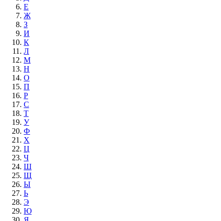
Е
Ж
З
И
К
Л
М
Н
О
П
Р
С
Т
У
Ф
Х
Ц
Ч
Ш
Щ
Ы
Ь
Э
Ю
Я