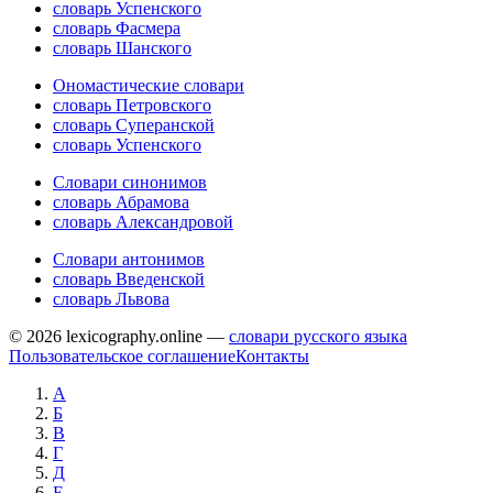
словарь Успенского
словарь Фасмера
словарь Шанского
Ономастические словари
словарь Петровского
словарь Суперанской
словарь Успенского
Словари синонимов
словарь Абрамова
словарь Александровой
Словари антонимов
словарь Введенской
словарь Львова
© 2026 lexicography.online —
словари русского языка
Пользовательское соглашение
Контакты
А
Б
В
Г
Д
Е