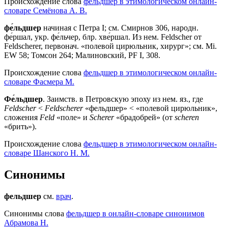
Происхождение слова
фельдшер в этимологическом онлайн-
словаре Семёнова А. В.
фе́льдшер
начиная с Петра I; см. Смирнов 306, народн.
фе́ршал, укр. фе́льчер, блр. хве́ршал. Из нем. Feldscher от
Feldscherer, первонач. «полевой цирюльник, хирург»; см. Мi.
ЕW 58; Томсон 264; Малиновский, РF I, 308.
Происхождение слова
фельдшер в этимологическом онлайн-
словаре Фасмера М.
Фе́льдшер
. Заимств. в Петровскую эпоху из нем. яз., где
Feldscher
<
Feldscherer
«фельдшер» < «полевой цирюльник»,
сложения
Feld
«поле» и
Scherer
«брадобрей» (от
scheren
«брить»).
Происхождение слова
фельдшер в этимологическом онлайн-
словаре Шанского Н. М.
Синонимы
фельдшер
см.
врач
.
Синонимы слова
фельдшер в онлайн-словаре синонимов
Абрамова Н.