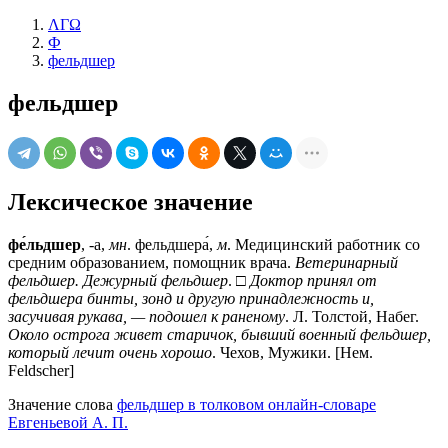
ΛΓΩ
Ф
фельдшер
фельдшер
Лексическое значение
фе́льдшер
, -а,
мн
. фельдшера́,
м
. Медицинский работник со
средним образованием, помощник врача.
Ветеринарный
фельдшер. Дежурный фельдшер
. □
Доктор принял от
фельдшера бинты, зонд и другую принадлежность и,
засучивая рукава, — подошел к раненому
. Л. Толстой, Набег.
Около острога живет старичок, бывший военный фельдшер,
который лечит очень хорошо
. Чехов, Мужики. [Нем.
Feldscher]
Значение слова
фельдшер в толковом онлайн-словаре
Евгеньевой А. П.