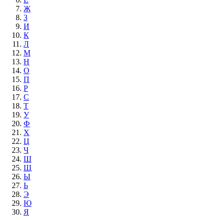
Ж
З
И
К
Л
М
Н
О
П
Р
С
Т
У
Ф
Х
Ц
Ч
Ш
Щ
Ы
Ь
Э
Ю
Я