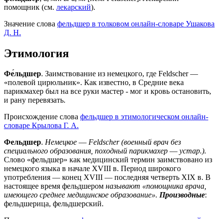
помощник (см.
лекарский
).
Значение слова
фельдшер в толковом онлайн-словаре Ушакова
Д. Н.
Этимология
Фе́льдшер
. Заимствование из немецкого, где Feldscher —
«полевой цирюльник». Как известно, в Средние века
парикмахер был на все руки мастер - мог и кровь остановить,
и рану перевязать.
Происхождение слова
фельдшер в этимологическом онлайн-
словаре Крылова Г. А.
Фельдшер
.
Немецкое
—
Feldscher (военный врач без
специального образования, походный парикмахер
—
устар.).
Слово «фельдшер» как медицинский термин заимствовано из
немецкого языка в начале XVIII в. Период широкого
употребления — конец XVIII — последняя четверть XIX в. В
настоящее время фельдшером
называют «помощника врача,
имеющего среднее медицинское образование».
Производные
:
фельдшерица, фельдшерский.