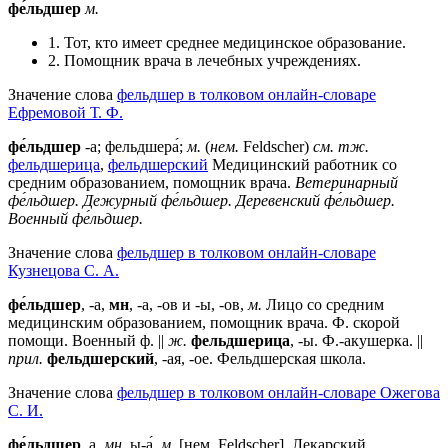
фе́льдшер
м.
1. Тот, кто имеет среднее медицинское образование.
2. Помощник врача в лечебных учреждениях.
Значение слова
фельдшер в толковом онлайн-словаре
Ефремовой Т. Ф.
фе́льдшер
-а; фельдшера́;
м.
(
нем.
Feldscher)
см. тж.
фельдшерица
,
фельдшерский
Медицинский работник со
средним образованием, помощник врача.
Ветеринарный
фе́льдшер.
Дежурный фе́льдшер.
Деревенский фе́льдшер.
Военный фе́льдшер.
Значение слова
фельдшер в толковом онлайн-словаре
Кузнецова С. А.
фе́льдшер
, -а,
мн
, -а, -ов и -ы, -ов,
м.
Лицо со средним
медицинским образованием, помощник врача. Ф. скорой
помощи. Военный ф. ||
ж.
фельдшерица
, -ы. Ф.-акушерка. ||
прил.
фельдшерский
, -ая, -ое. Фельдшерская школа.
Значение слова
фельдшер в толковом онлайн-словаре Ожегова
C. И.
фе́льдшер
, а,
мн
. ы-а́,
м
. [нем. Feldscher]. Лекарский