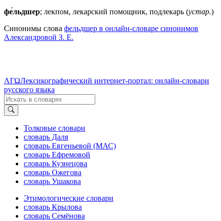
фе́льдшер
; лекпом, лекарский помощник, подлекарь (
устар.
)
Синонимы слова
фельдшер в онлайн-словаре синонимов
Александровой З. Е.
ΛΓΩ
Лексикографический интернет-портал: онлайн-словари
русского языка
Толковые словари
словарь Даля
словарь Евгеньевой (МАС)
словарь Ефремовой
словарь Кузнецова
словарь Ожегова
словарь Ушакова
Этимологические словари
словарь Крылова
словарь Семёнова