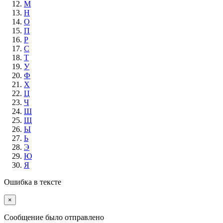
М
Н
О
П
Р
С
Т
У
Ф
Х
Ц
Ч
Ш
Щ
Ы
Ь
Э
Ю
Я
Ошибка в тексте
×
Cообщение было отправлено