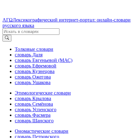
ΛΓΩ
Лексикографический интернет-портал: онлайн-словари
русского языка
Толковые словари
словарь Даля
словарь Евгеньевой (МАС)
словарь Ефремовой
словарь Кузнецова
словарь Ожегова
словарь Ушакова
Этимологические словари
словарь Крылова
словарь Семёнова
словарь Успенского
словарь Фасмера
словарь Шанского
Ономастические словари
словарь Петровского