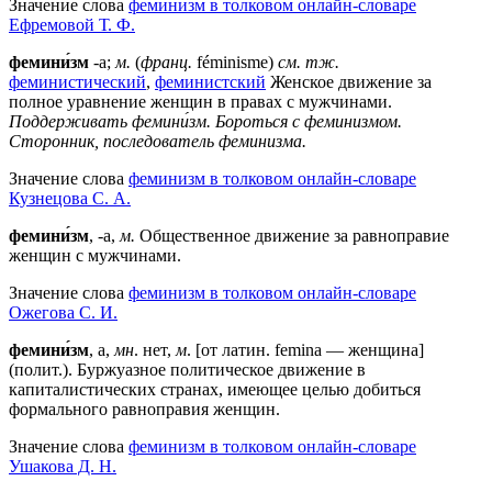
Значение слова
феминизм в толковом онлайн-словаре
Ефремовой Т. Ф.
фемини́зм
-а;
м.
(
франц.
féminisme)
см. тж.
феминистический
,
феминистский
Женское движение за
полное уравнение женщин в правах с мужчинами.
Поддерживать фемини́зм.
Бороться с феминизмом.
Сторонник, последователь феминизма.
Значение слова
феминизм в толковом онлайн-словаре
Кузнецова С. А.
фемини́зм
, -а,
м.
Общественное движение за равноправие
женщин с мужчинами.
Значение слова
феминизм в толковом онлайн-словаре
Ожегова C. И.
фемини́зм
, а,
мн
. нет,
м
. [от латин. femina — женщина]
(полит.). Буржуазное политическое движение в
капиталистических странах, имеющее целью добиться
формального равноправия женщин.
Значение слова
феминизм в толковом онлайн-словаре
Ушакова Д. Н.