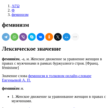
ΛΓΩ
Ф
феминизм
феминизм
Лексическое значение
фемини́зм
, -а,
м
. Женское движение за уравнение женщин в
правах с мужчинами в рамках буржуазного строя. [Франц.
féminisme]
Значение слова
феминизм в толковом онлайн-словаре
Евгеньевой А. П.
фемини́зм
м.
1. Женское движение за уравнивание женщин в правах с
мужчинами.