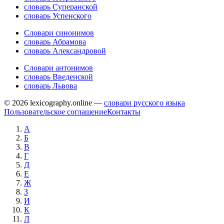
словарь Суперанской
словарь Успенского
Словари синонимов
словарь Абрамова
словарь Александровой
Словари антонимов
словарь Введенской
словарь Львова
© 2026 lexicography.online —
словари русского языка
Пользовательское соглашение
Контакты
А
Б
В
Г
Д
Е
Ж
З
И
К
Л