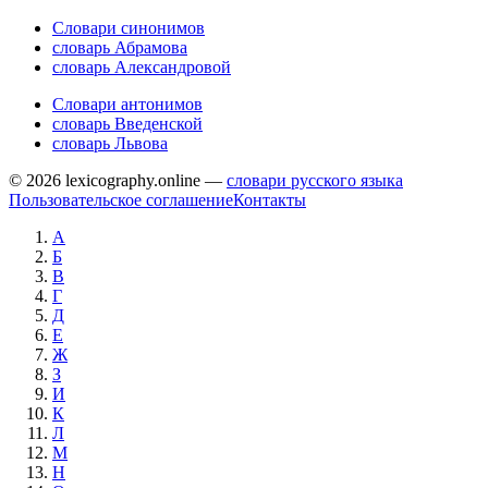
Словари синонимов
словарь Абрамова
словарь Александровой
Словари антонимов
словарь Введенской
словарь Львова
© 2026 lexicography.online —
словари русского языка
Пользовательское соглашение
Контакты
А
Б
В
Г
Д
Е
Ж
З
И
К
Л
М
Н