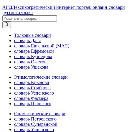
ΛΓΩ
Лексикографический интернет-портал: онлайн-словари
русского языка
Толковые словари
словарь Даля
словарь Евгеньевой (МАС)
словарь Ефремовой
словарь Кузнецова
словарь Ожегова
словарь Ушакова
Этимологические словари
словарь Крылова
словарь Семёнова
словарь Успенского
словарь Фасмера
словарь Шанского
Ономастические словари
словарь Петровского
словарь Суперанской
словарь Успенского