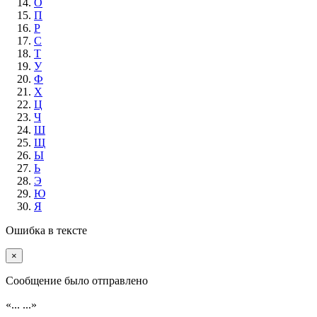
О
П
Р
С
Т
У
Ф
Х
Ц
Ч
Ш
Щ
Ы
Ь
Э
Ю
Я
Ошибка в тексте
×
Cообщение было отправлено
«...
...»