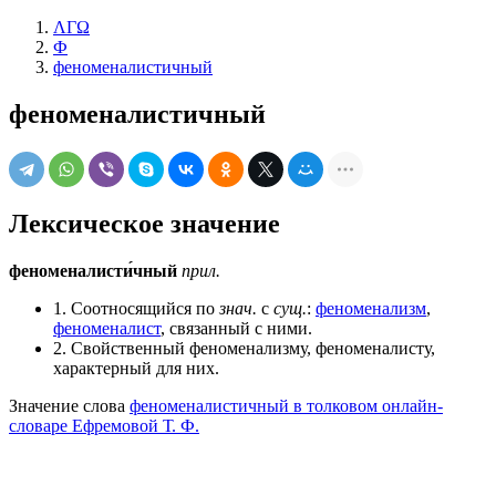
ΛΓΩ
Ф
феноменалистичный
феноменалистичный
Лексическое значение
феноменалисти́чный
прил.
1. Соотносящийся по
знач.
с
сущ.
:
феноменализм
,
феноменалист
, связанный с ними.
2. Свойственный феноменализму, феноменалисту,
характерный для них.
Значение слова
феноменалистичный в толковом онлайн-
словаре Ефремовой Т. Ф.