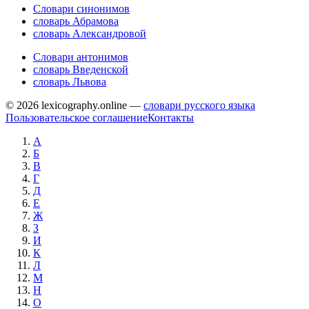
Словари синонимов
словарь Абрамова
словарь Александровой
Словари антонимов
словарь Введенской
словарь Львова
© 2026 lexicography.online —
словари русского языка
Пользовательское соглашение
Контакты
А
Б
В
Г
Д
Е
Ж
З
И
К
Л
М
Н
О