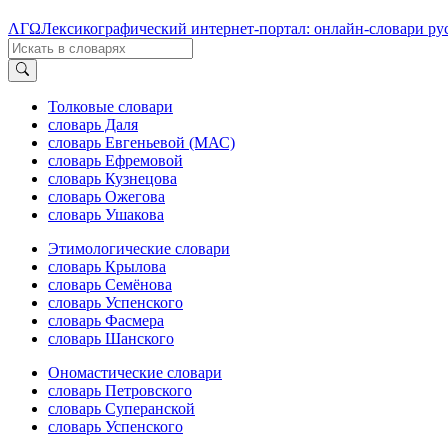
ΛΓΩ
Лексикографический интернет-портал: онлайн-словари ру
Толковые словари
словарь Даля
словарь Евгеньевой (МАС)
словарь Ефремовой
словарь Кузнецова
словарь Ожегова
словарь Ушакова
Этимологические словари
словарь Крылова
словарь Семёнова
словарь Успенского
словарь Фасмера
словарь Шанского
Ономастические словари
словарь Петровского
словарь Суперанской
словарь Успенского