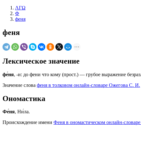
ΛΓΩ
Ф
феня
феня
Лексическое значение
фе́ня
, -и: до фени что кому (прост.) — грубое выражение безраз
Значение слова
феня в толковом онлайн-словаре Ожегова C. И.
Ономастика
Фе́ня
, Ни́ла.
Происхождение имени
Феня в ономастическом онлайн-словаре