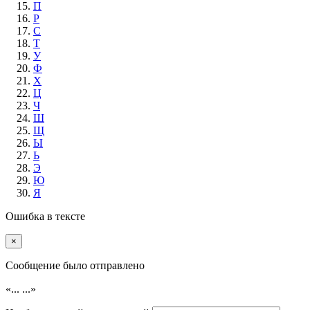
П
Р
С
Т
У
Ф
Х
Ц
Ч
Ш
Щ
Ы
Ь
Э
Ю
Я
Ошибка в тексте
×
Cообщение было отправлено
«...
...»