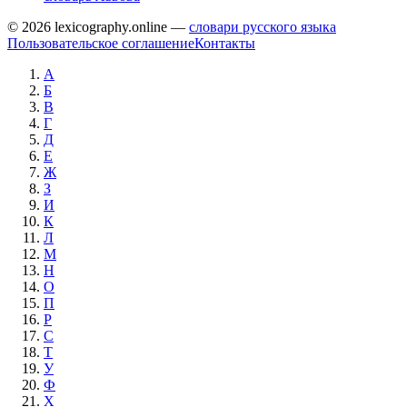
© 2026 lexicography.online —
словари русского языка
Пользовательское соглашение
Контакты
А
Б
В
Г
Д
Е
Ж
З
И
К
Л
М
Н
О
П
Р
С
Т
У
Ф
Х