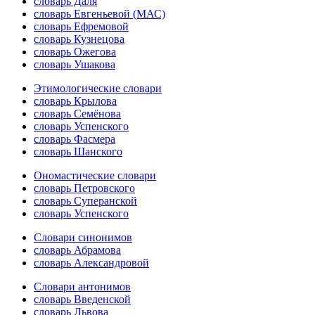
словарь Даля
словарь Евгеньевой (МАС)
словарь Ефремовой
словарь Кузнецова
словарь Ожегова
словарь Ушакова
Этимологические словари
словарь Крылова
словарь Семёнова
словарь Успенского
словарь Фасмера
словарь Шанского
Ономастические словари
словарь Петровского
словарь Суперанской
словарь Успенского
Словари синонимов
словарь Абрамова
словарь Александровой
Словари антонимов
словарь Введенской
словарь Львова