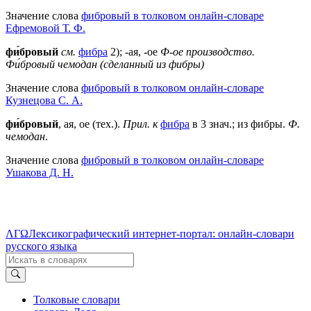
Значение слова
фибровый в толковом онлайн-словаре
Ефремовой Т. Ф.
фи́бровый
см.
фибра
2); -ая, -ое
Ф-ое производство.
Фи́бровый чемодан (сделанный из фибры)
Значение слова
фибровый в толковом онлайн-словаре
Кузнецова С. А.
фи́бровый
, ая, ое (тех.).
Прил. к
фибра
в 3 знач.; из фибры.
Ф.
чемодан
.
Значение слова
фибровый в толковом онлайн-словаре
Ушакова Д. Н.
ΛΓΩ
Лексикографический интернет-портал: онлайн-словари
русского языка
Толковые словари