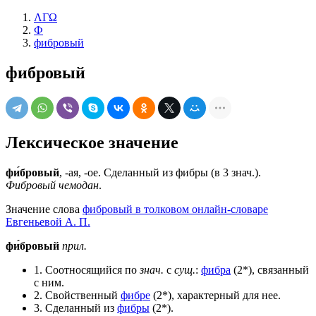
ΛΓΩ
Ф
фибровый
фибровый
Лексическое значение
фи́бровый
, -ая, -ое. Сделанный из фибры (в 3 знач.).
Фибровый чемодан
.
Значение слова
фибровый в толковом онлайн-словаре
Евгеньевой А. П.
фи́бровый
прил.
1. Соотносящийся по
знач.
с
сущ.
:
фибра
(2*), связанный
с ним.
2. Свойственный
фибре
(2*), характерный для нее.
3. Сделанный из
фибры
(2*).