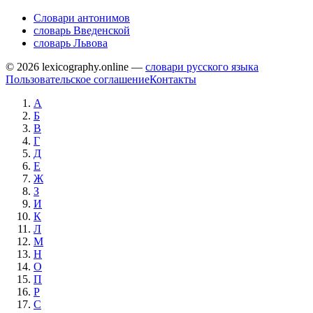
Словари антонимов
словарь Введенской
словарь Львова
© 2026 lexicography.online —
словари русского языка
Пользовательское соглашение
Контакты
А
Б
В
Г
Д
Е
Ж
З
И
К
Л
М
Н
О
П
Р
С