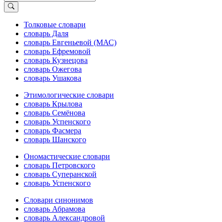
Толковые словари
словарь Даля
словарь Евгеньевой (МАС)
словарь Ефремовой
словарь Кузнецова
словарь Ожегова
словарь Ушакова
Этимологические словари
словарь Крылова
словарь Семёнова
словарь Успенского
словарь Фасмера
словарь Шанского
Ономастические словари
словарь Петровского
словарь Суперанской
словарь Успенского
Словари синонимов
словарь Абрамова
словарь Александровой