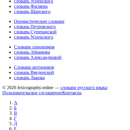
словарь Успенского
словарь Фасмера
словарь Шанского
Ономастические словари
словарь Петровского
словарь Суперанской
словарь Успенского
Словари синонимов
словарь Абрамова
словарь Александровой
Словари антонимов
словарь Введенской
словарь Львова
© 2026 lexicography.online —
словари русского языка
Пользовательское соглашение
Контакты
А
Б
В
Г
Д
Е