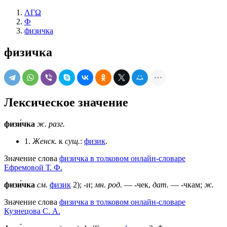
ΛΓΩ
Ф
физичка
физичка
Лексическое значение
физи́чка
ж.
разг.
1.
Женск.
к
сущ.
:
физик
.
Значение слова
физичка в толковом онлайн-словаре
Ефремовой Т. Ф.
физи́чка
см.
физик
2); -и;
мн. род.
— -чек,
дат.
— -чкам;
ж.
Значение слова
физичка в толковом онлайн-словаре
Кузнецова С. А.