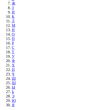
Ж
З
И
К
Л
М
Н
О
П
Р
С
Т
У
Ф
Х
Ц
Ч
Ш
Щ
Ы
Ь
Э
Ю
Я