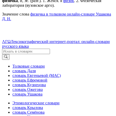
физи́чка
, и,
ж
. (разг.).
1
.
Женск. к
физик
.
2
. Физическая
лаборатория (вузовское арго).
Значение слова
физичка в толковом онлайн-словаре Ушакова
Д. Н.
ΛΓΩ
Лексикографический интернет-портал: онлайн-словари
русского языка
Толковые словари
словарь Даля
словарь Евгеньевой (МАС)
словарь Ефремовой
словарь Кузнецова
словарь Ожегова
словарь Ушакова
Этимологические словари
словарь Крылова
словарь Семёнова