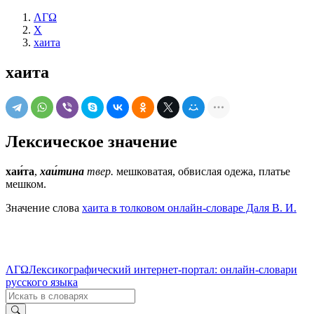
ΛΓΩ
Х
хаита
хаита
Лексическое значение
хаи́та
,
хаи́тина
твер.
мешковатая, обвислая одежа, платье
мешком.
Значение слова
хаита в толковом онлайн-словаре Даля В. И.
ΛΓΩ
Лексикографический интернет-портал: онлайн-словари
русского языка