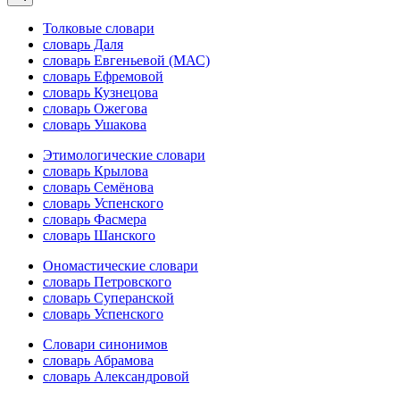
Толковые словари
словарь Даля
словарь Евгеньевой (МАС)
словарь Ефремовой
словарь Кузнецова
словарь Ожегова
словарь Ушакова
Этимологические словари
словарь Крылова
словарь Семёнова
словарь Успенского
словарь Фасмера
словарь Шанского
Ономастические словари
словарь Петровского
словарь Суперанской
словарь Успенского
Словари синонимов
словарь Абрамова
словарь Александровой