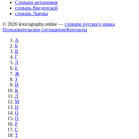
Словари антонимов
словарь Введенской
словарь Львова
© 2026 lexicography.online —
словари русского языка
Пользовательское соглашение
Контакты
А
Б
В
Г
Д
Е
Ж
З
И
К
Л
М
Н
О
П
Р
С
Т