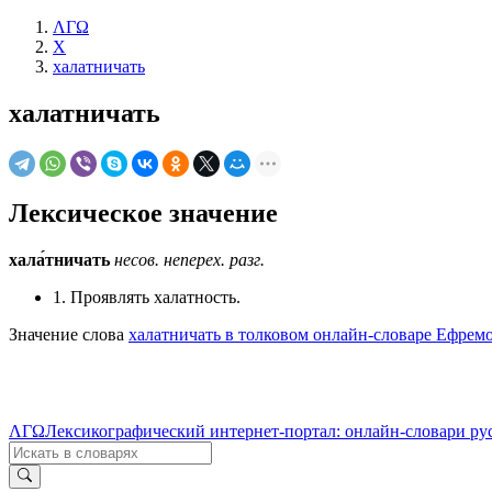
ΛΓΩ
Х
халатничать
халатничать
Лексическое значение
хала́тничать
несов.
неперех.
разг.
1. Проявлять халатность.
Значение слова
халатничать в толковом онлайн-словаре Ефремо
ΛΓΩ
Лексикографический интернет-портал: онлайн-словари ру