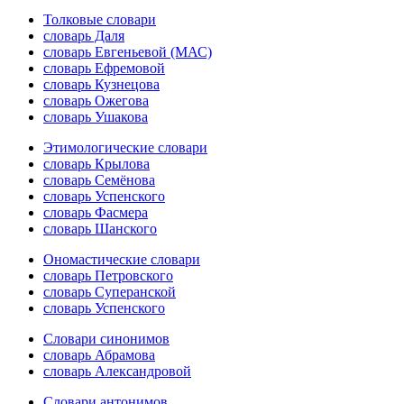
Толковые словари
словарь Даля
словарь Евгеньевой (МАС)
словарь Ефремовой
словарь Кузнецова
словарь Ожегова
словарь Ушакова
Этимологические словари
словарь Крылова
словарь Семёнова
словарь Успенского
словарь Фасмера
словарь Шанского
Ономастические словари
словарь Петровского
словарь Суперанской
словарь Успенского
Словари синонимов
словарь Абрамова
словарь Александровой
Словари антонимов