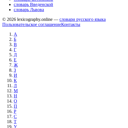
словарь Введенской
словарь Львова
© 2026 lexicography.online —
словари русского языка
Пользовательское соглашение
Контакты
А
Б
В
Г
Д
Е
Ж
З
И
К
Л
М
Н
О
П
Р
С
Т
У