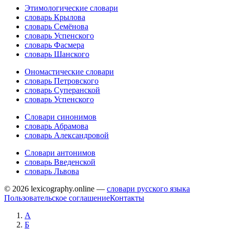
Этимологические словари
словарь Крылова
словарь Семёнова
словарь Успенского
словарь Фасмера
словарь Шанского
Ономастические словари
словарь Петровского
словарь Суперанской
словарь Успенского
Словари синонимов
словарь Абрамова
словарь Александровой
Словари антонимов
словарь Введенской
словарь Львова
© 2026 lexicography.online —
словари русского языка
Пользовательское соглашение
Контакты
А
Б