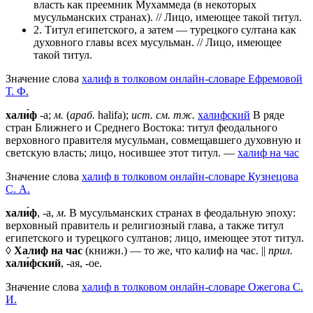
власть как преемник Мухаммеда (в некоторых
мусульманских странах). // Лицо, имеющее такой титул.
2. Титул египетского, а затем — турецкого султана как
духовного главы всех мусульман. // Лицо, имеющее
такой титул.
Значение слова
халиф в толковом онлайн-словаре Ефремовой
Т. Ф.
хали́ф
-а;
м.
(
араб.
halifa);
ист.
см. тж.
халифский
В ряде
стран Ближнего и Среднего Востока: титул феодального
верховного правителя мусульман, совмещавшего духовную и
светскую власть; лицо, носившее этот титул. —
халиф на час
Значение слова
халиф в толковом онлайн-словаре Кузнецова
С. А.
хали́ф
, -а,
м.
В мусульманских странах в феодальную эпоху:
верховный правитель и религиозный глава, а также титул
египетского и турецкого султанов; лицо, имеющее этот титул.
◊
Халиф на час
(книжн.) — то же, что калиф на час. ||
прил.
хали́фский
, -ая, -ое.
Значение слова
халиф в толковом онлайн-словаре Ожегова C.
И.