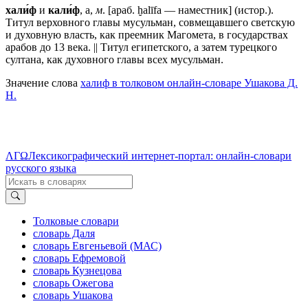
хали́ф
и
кали́ф
, а,
м
. [араб. ḫalīfa — наместник] (истор.).
Титул верховного главы мусульман, совмещавшего светскую
и духовную власть, как преемник Магомета, в государствах
арабов до 13 века. || Титул египетского, а затем турецкого
султана, как духовного главы всех мусульман.
Значение слова
халиф в толковом онлайн-словаре Ушакова Д.
Н.
ΛΓΩ
Лексикографический интернет-портал: онлайн-словари
русского языка
Толковые словари
словарь Даля
словарь Евгеньевой (МАС)
словарь Ефремовой
словарь Кузнецова
словарь Ожегова
словарь Ушакова