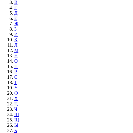
В
Г
Д
Е
Ж
З
И
К
Л
М
Н
О
П
Р
С
Т
У
Ф
Х
Ц
Ч
Ш
Щ
Ы
Ь