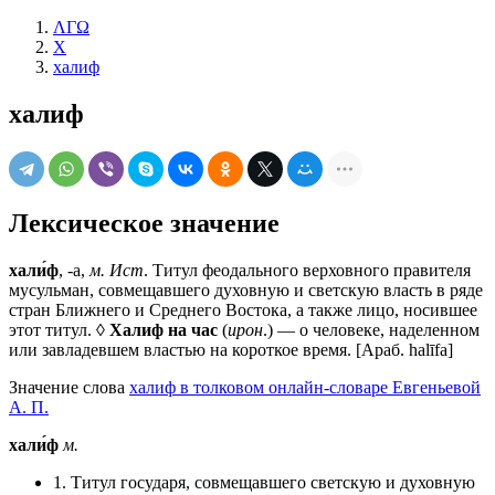
ΛΓΩ
Х
халиф
халиф
Лексическое значение
хали́ф
, -а,
м. Ист
. Титул феодального верховного правителя
мусульман, совмещавшего духовную и светскую власть в ряде
стран Ближнего и Среднего Востока, а также лицо, носившее
этот титул. ◊
Халиф на час
(
ирон
.) — о человеке, наделенном
или завладевшем властью на короткое время. [Араб. halīfa]
Значение слова
халиф в толковом онлайн-словаре Евгеньевой
А. П.
хали́ф
м.
1. Титул государя, совмещавшего светскую и духовную