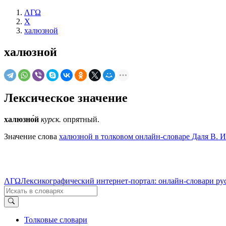
ΛΓΩ
Х
халюзной
халюзной
Лексическое значение
халюзно́й
курск.
опрятный.
Значение слова
халюзной в толковом онлайн-словаре Даля В. И
ΛΓΩ
Лексикографический интернет-портал: онлайн-словари ру
Толковые словари