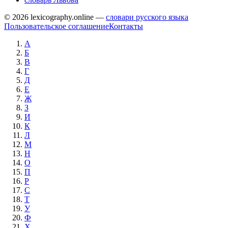
© 2026 lexicography.online —
словари русского языка
Пользовательское соглашение
Контакты
А
Б
В
Г
Д
Е
Ж
З
И
К
Л
М
Н
О
П
Р
С
Т
У
Ф
Х