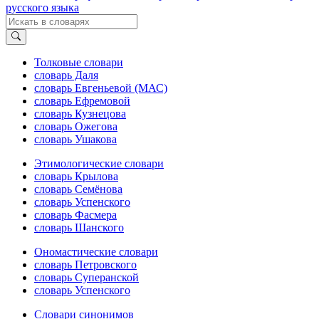
русского языка
Толковые словари
словарь Даля
словарь Евгеньевой (МАС)
словарь Ефремовой
словарь Кузнецова
словарь Ожегова
словарь Ушакова
Этимологические словари
словарь Крылова
словарь Семёнова
словарь Успенского
словарь Фасмера
словарь Шанского
Ономастические словари
словарь Петровского
словарь Суперанской
словарь Успенского
Словари синонимов