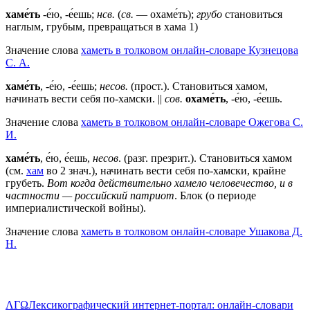
хаме́ть
-е́ю, -е́ешь;
нсв.
(
св.
— охаме́ть);
грубо
становиться
наглым, грубым, превращаться в хама 1)
Значение слова
хаметь в толковом онлайн-словаре Кузнецова
С. А.
хаме́ть
, -е́ю, -е́ешь;
несов.
(прост.). Становиться хамом,
начинать вести себя по-хамски. ||
сов.
охаме́ть
, -е́ю, -е́ешь.
Значение слова
хаметь в толковом онлайн-словаре Ожегова C.
И.
хаме́ть
, е́ю, е́ешь,
несов
. (разг. презрит.). Становиться хамом
(см.
хам
во 2 знач.), начинать вести себя по-хамски, крайне
грубеть.
Вот когда действительно хамело человечество, и в
частности — российский патриот
. Блок (о периоде
империалистической войны).
Значение слова
хаметь в толковом онлайн-словаре Ушакова Д.
Н.
ΛΓΩ
Лексикографический интернет-портал: онлайн-словари