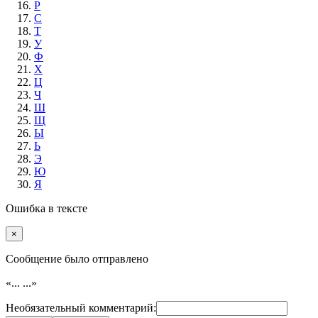
Р
С
Т
У
Ф
Х
Ц
Ч
Ш
Щ
Ы
Ь
Э
Ю
Я
Ошибка в тексте
×
Cообщение было отправлено
«...
...»
Необязательный комментарий: