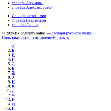
словарь Абрамова
словарь Александровой
Словари антонимов
словарь Введенской
словарь Львова
© 2026 lexicography.online —
словари русского языка
Пользовательское соглашение
Контакты
А
Б
В
Г
Д
Е
Ж
З
И
К
Л
М
Н
О
П