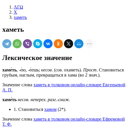
ΛΓΩ
Х
хаметь
хаметь
Лексическое значение
хаме́ть
, -е́ю, -е́ешь;
несов
. (
сов
. охаметь).
Прост
. Становиться
грубым, наглым, превращаться в хама (во 2 знач.).
Значение слова
хаметь в толковом онлайн-словаре Евгеньевой
А. П.
хаме́ть
несов.
неперех.
разг.-сниж.
1. Становиться
хамом
(2*).
Значение слова
хаметь в толковом онлайн-словаре Ефремовой
Т. Ф.