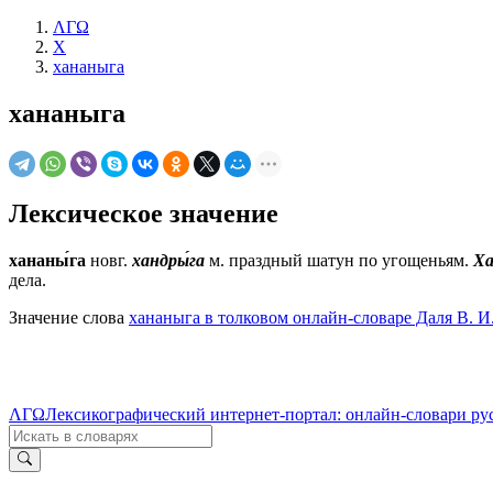
ΛΓΩ
Х
хананыга
хананыга
Лексическое значение
хананы́га
новг.
хандры́га
м.
праздный шатун по угощеньям.
Ха
дела.
Значение слова
хананыга в толковом онлайн-словаре Даля В. И
ΛΓΩ
Лексикографический интернет-портал: онлайн-словари ру