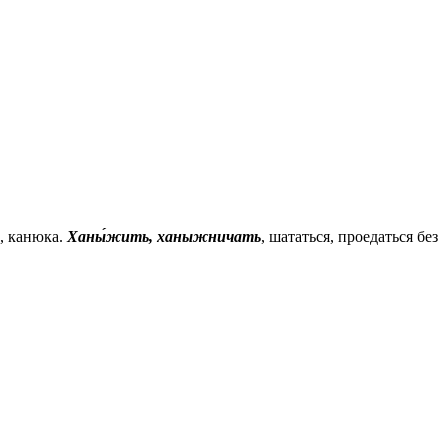
а, канюка.
Ханы́жить, ханыжничать
, шататься, проедаться без