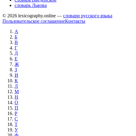
словарь Львова
© 2026 lexicography.online —
словари русского языка
Пользовательское соглашение
Контакты
А
Б
В
Г
Д
Е
Ж
З
И
К
Л
М
Н
О
П
Р
С
Т
У
Ф