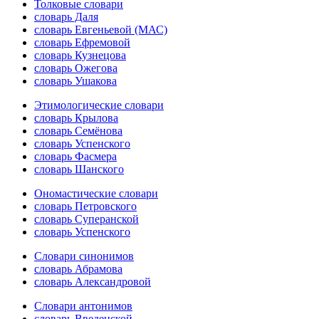
Толковые словари
словарь Даля
словарь Евгеньевой (МАС)
словарь Ефремовой
словарь Кузнецова
словарь Ожегова
словарь Ушакова
Этимологические словари
словарь Крылова
словарь Семёнова
словарь Успенского
словарь Фасмера
словарь Шанского
Ономастические словари
словарь Петровского
словарь Суперанской
словарь Успенского
Словари синонимов
словарь Абрамова
словарь Александровой
Словари антонимов
словарь Введенской