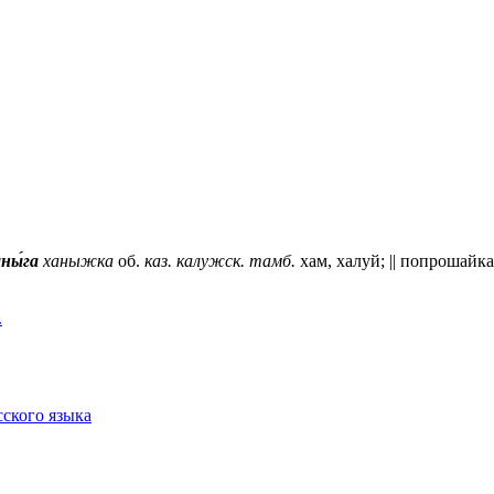
ны́га
ханыжка
об.
каз.
калужск.
тамб.
хам, халуй; || попрошайк
.
сского языка