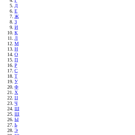
Г
Д
Е
Ж
З
И
К
Л
М
Н
О
П
Р
С
Т
У
Ф
Х
Ц
Ч
Ш
Щ
Ы
Ь
Э