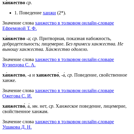
ха́нжество
ср.
1. Поведение
ханжи
(2*).
Значение слова
ханжество в толковом онлайн-словаре
Ефремовой Т. Ф.
ха́нжество
-а;
ср.
Притворная, показная набожность,
добродетельность; лицемерие.
Без примеси ханжества.
Не
выношу ханжества.
Ха́нжество одолело.
Значение слова
ханжество в толковом онлайн-словаре
Кузнецова С. А.
ха́нжество
, -а и
ханжество́
, -а́,
ср.
Поведение, свойственное
ханже.
Значение слова
ханжество в толковом онлайн-словаре
Ожегова C. И.
ханжество́
, а́,
мн
. нет,
ср
. Ханжеское поведение, лицемерие,
свойственное ханжам.
Значение слова
ханжество в толковом онлайн-словаре
Ушакова Д. Н.