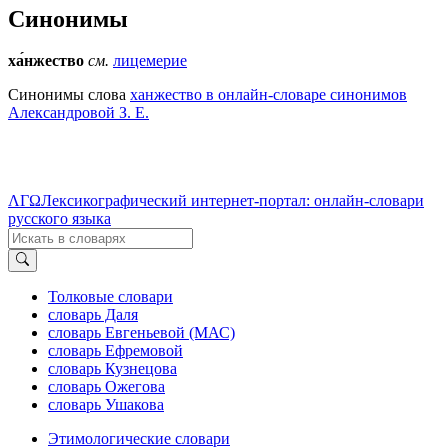
Синонимы
ха́нжество
см.
лицемерие
Синонимы слова
ханжество в онлайн-словаре синонимов
Александровой З. Е.
ΛΓΩ
Лексикографический интернет-портал: онлайн-словари
русского языка
Толковые словари
словарь Даля
словарь Евгеньевой (МАС)
словарь Ефремовой
словарь Кузнецова
словарь Ожегова
словарь Ушакова
Этимологические словари