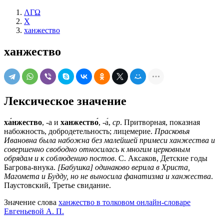
ΛΓΩ
Х
ханжество
ханжество
Лексическое значение
ха́нжество
, -а и
ханжество́
, -а́,
ср
. Притворная, показная
набожность, добродетельность; лицемерие.
Прасковья
Ивановна была набожна без малейшей примеси ханжества и
совершенно свободно относилась к многим церковным
обрядам и к соблюдению постов
. С. Аксаков, Детские годы
Багрова-внука.
[Бабушка] одинаково верила в Христа,
Магомета и Будду, но не выносила фанатизма и ханжества
.
Паустовский, Третье свидание.
Значение слова
ханжество в толковом онлайн-словаре
Евгеньевой А. П.