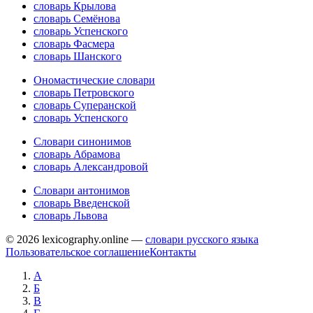
словарь Крылова
словарь Семёнова
словарь Успенского
словарь Фасмера
словарь Шанского
Ономастические словари
словарь Петровского
словарь Суперанской
словарь Успенского
Словари синонимов
словарь Абрамова
словарь Александровой
Словари антонимов
словарь Введенской
словарь Львова
© 2026 lexicography.online —
словари русского языка
Пользовательское соглашение
Контакты
А
Б
В