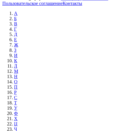
Пользовательское соглашение
Контакты
А
Б
В
Г
Д
Е
Ж
З
И
К
Л
М
Н
О
П
Р
С
Т
У
Ф
Х
Ц
Ч