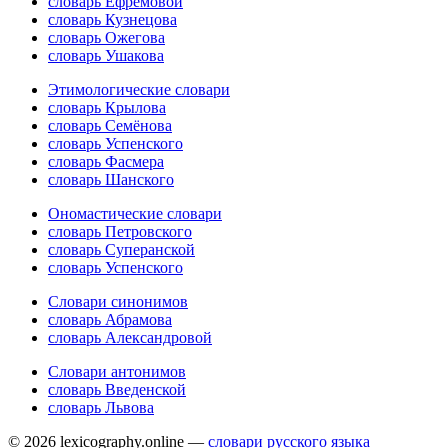
словарь Ефремовой
словарь Кузнецова
словарь Ожегова
словарь Ушакова
Этимологические словари
словарь Крылова
словарь Семёнова
словарь Успенского
словарь Фасмера
словарь Шанского
Ономастические словари
словарь Петровского
словарь Суперанской
словарь Успенского
Словари синонимов
словарь Абрамова
словарь Александровой
Словари антонимов
словарь Введенской
словарь Львова
© 2026 lexicography.online —
словари русского языка