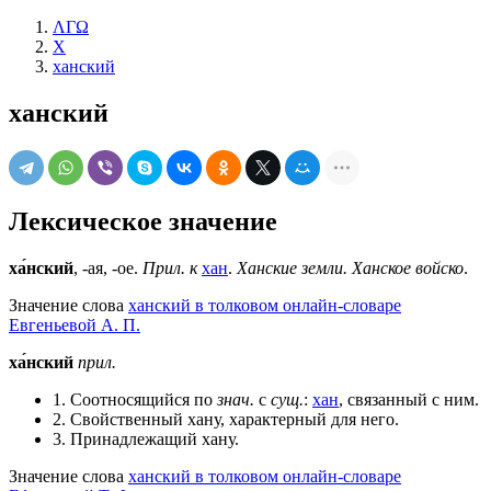
ΛΓΩ
Х
ханский
ханский
Лексическое значение
ха́нский
, -ая, -ое.
Прил. к
хан
.
Ханские земли. Ханское войско
.
Значение слова
ханский в толковом онлайн-словаре
Евгеньевой А. П.
ха́нский
прил.
1. Соотносящийся по
знач.
с
сущ.
:
хан
, связанный с ним.
2. Свойственный хану, характерный для него.
3. Принадлежащий хану.
Значение слова
ханский в толковом онлайн-словаре