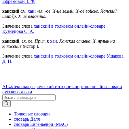
Ефремовой Т. Ф.
ха́нский
см.
хан
; -ая, -ое.
Х-ие земли.
Х-ое войско.
Ха́нский
шатёр.
Х-ие владения.
Значение слова
ханский в толковом онлайн-словаре
Кузнецова С. А.
ха́нский
, ая, ое.
Прил. к
хан
.
Ханская ставка. Х. ярлык на
княжение
(истор.).
Значение слова
ханский в толковом онлайн-словаре Ушакова
Д. Н.
ΛΓΩ
Лексикографический интернет-портал: онлайн-словари
русского языка
Толковые словари
словарь Даля
словарь Евгеньевой (МАС)