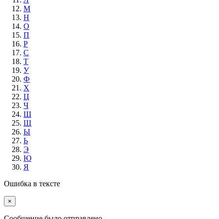
М
Н
О
П
Р
С
Т
У
Ф
Х
Ц
Ч
Ш
Щ
Ы
Ь
Э
Ю
Я
Ошибка в тексте
×
Cообщение было отправлено