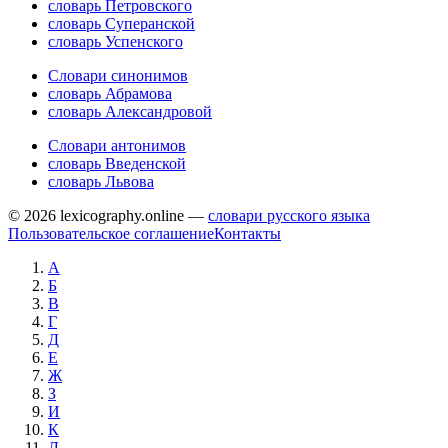
словарь Петровского
словарь Суперанской
словарь Успенского
Словари синонимов
словарь Абрамова
словарь Александровой
Словари антонимов
словарь Введенской
словарь Львова
© 2026 lexicography.online —
словари русского языка
Пользовательское соглашение
Контакты
А
Б
В
Г
Д
Е
Ж
З
И
К
Л