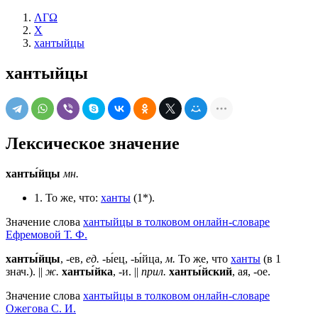
ΛΓΩ
Х
хантыйцы
хантыйцы
Лексическое значение
ханты́йцы
мн.
1. То же, что:
ханты
(1*).
Значение слова
хантыйцы в толковом онлайн-словаре
Ефремовой Т. Ф.
ханты́йцы
, -ев,
ед.
-ы́ец, -ы́йца,
м.
То же, что
ханты
(в 1
знач.). ||
ж.
ханты́йка
, -и. ||
прил.
ханты́йский
, ая, -ое.
Значение слова
хантыйцы в толковом онлайн-словаре
Ожегова C. И.