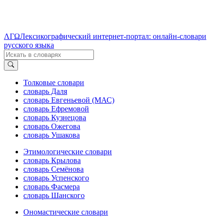
ΛΓΩ
Лексикографический интернет-портал: онлайн-словари
русского языка
Толковые словари
словарь Даля
словарь Евгеньевой (МАС)
словарь Ефремовой
словарь Кузнецова
словарь Ожегова
словарь Ушакова
Этимологические словари
словарь Крылова
словарь Семёнова
словарь Успенского
словарь Фасмера
словарь Шанского
Ономастические словари