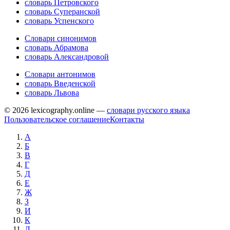
словарь Петровского
словарь Суперанской
словарь Успенского
Словари синонимов
словарь Абрамова
словарь Александровой
Словари антонимов
словарь Введенской
словарь Львова
© 2026 lexicography.online —
словари русского языка
Пользовательское соглашение
Контакты
А
Б
В
Г
Д
Е
Ж
З
И
К
Л