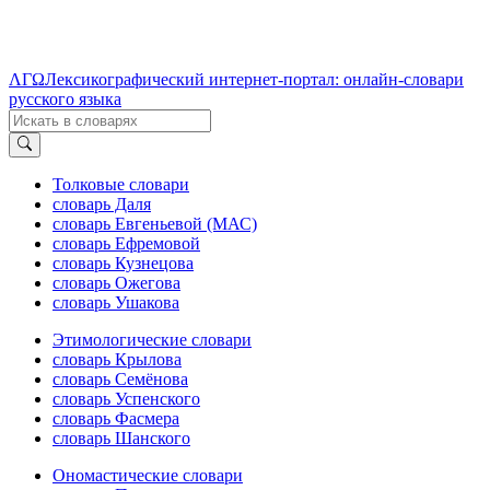
ΛΓΩ
Лексикографический интернет-портал: онлайн-словари
русского языка
Толковые словари
словарь Даля
словарь Евгеньевой (МАС)
словарь Ефремовой
словарь Кузнецова
словарь Ожегова
словарь Ушакова
Этимологические словари
словарь Крылова
словарь Семёнова
словарь Успенского
словарь Фасмера
словарь Шанского
Ономастические словари