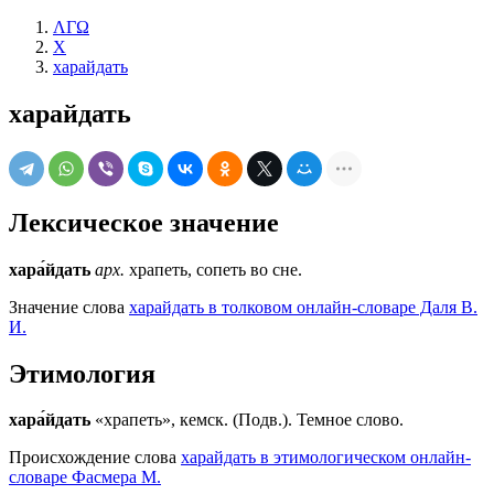
ΛΓΩ
Х
харайдать
харайдать
Лексическое значение
хара́йдать
арх.
храпеть, сопеть во сне.
Значение слова
харайдать в толковом онлайн-словаре Даля В.
И.
Этимология
хара́йдать
«храпеть», кемск. (Подв.). Темное слово.
Происхождение слова
харайдать в этимологическом онлайн-
словаре Фасмера М.