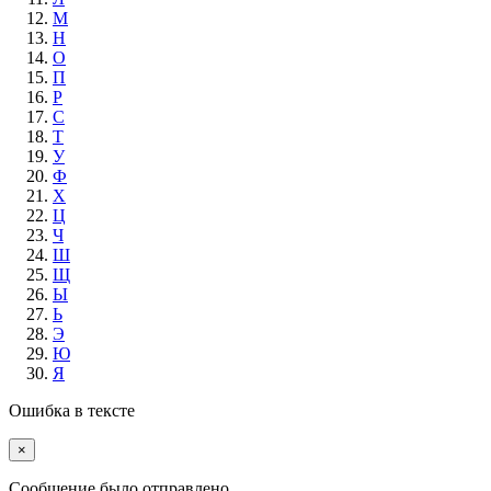
М
Н
О
П
Р
С
Т
У
Ф
Х
Ц
Ч
Ш
Щ
Ы
Ь
Э
Ю
Я
Ошибка в тексте
×
Cообщение было отправлено