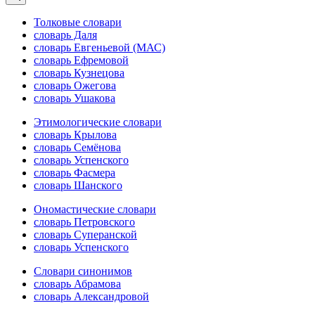
Толковые словари
словарь Даля
словарь Евгеньевой (МАС)
словарь Ефремовой
словарь Кузнецова
словарь Ожегова
словарь Ушакова
Этимологические словари
словарь Крылова
словарь Семёнова
словарь Успенского
словарь Фасмера
словарь Шанского
Ономастические словари
словарь Петровского
словарь Суперанской
словарь Успенского
Словари синонимов
словарь Абрамова
словарь Александровой