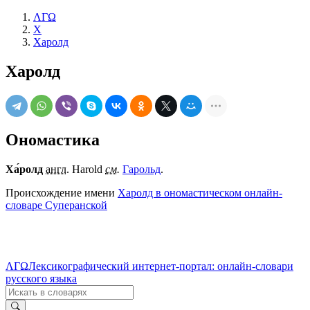
ΛΓΩ
Х
Харолд
Харолд
Ономастика
Ха́ролд
англ.
Harold
см.
Гарольд
.
Происхождение имени
Харолд в ономастическом онлайн-
словаре Суперанской
ΛΓΩ
Лексикографический интернет-портал: онлайн-словари
русского языка