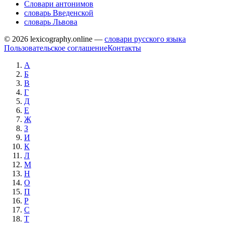
Словари антонимов
словарь Введенской
словарь Львова
© 2026 lexicography.online —
словари русского языка
Пользовательское соглашение
Контакты
А
Б
В
Г
Д
Е
Ж
З
И
К
Л
М
Н
О
П
Р
С
Т