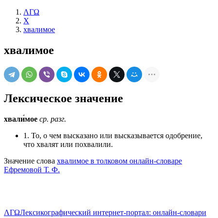
ΛΓΩ
Х
хвалимое
хвалимое
Лексическое значение
хвали́мое
ср.
разг.
1. То, о чем высказано или высказывается одобрение,
что хвалят или похвалили.
Значение слова
хвалимое в толковом онлайн-словаре
Ефремовой Т. Ф.
ΛΓΩ
Лексикографический интернет-портал: онлайн-словари