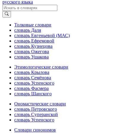
русского языка
Толковые словари
словарь Даля
словарь Евгеньевой (МАС)
словарь Ефремовой
словарь Кузнецова
словарь Ожегова
словарь Ушакова
Этимологические словари
словарь Крылова
словарь Семёнова
словарь Успенского
словарь Фасмера
словарь Шанского
Ономастические словари
словарь Петровского
словарь Суперанской
словарь Успенского
Словари синонимов