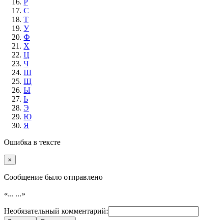
Р
С
Т
У
Ф
Х
Ц
Ч
Ш
Щ
Ы
Ь
Э
Ю
Я
Ошибка в тексте
×
Cообщение было отправлено
«...
...»
Необязательный комментарий: