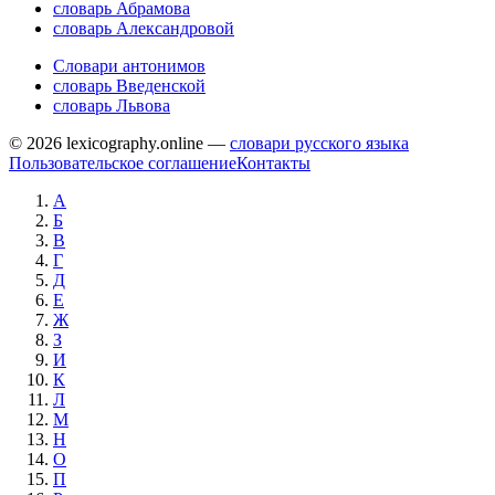
словарь Абрамова
словарь Александровой
Словари антонимов
словарь Введенской
словарь Львова
© 2026 lexicography.online —
словари русского языка
Пользовательское соглашение
Контакты
А
Б
В
Г
Д
Е
Ж
З
И
К
Л
М
Н
О
П