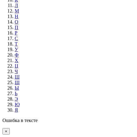
Л
М
Н
О
П
Р
С
Т
У
Ф
Х
Ц
Ч
Ш
Щ
Ы
Ь
Э
Ю
Я
Ошибка в тексте
×