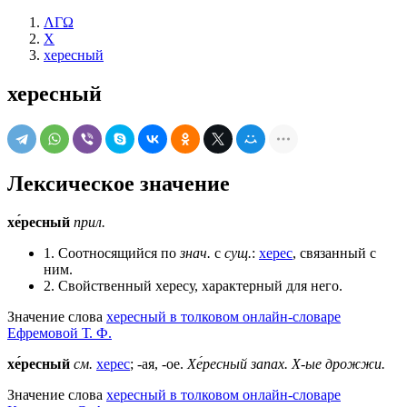
ΛΓΩ
Х
хересный
хересный
Лексическое значение
хе́ресный
прил.
1. Соотносящийся по
знач.
с
сущ.
:
херес
, связанный с
ним.
2. Свойственный хересу, характерный для него.
Значение слова
хересный в толковом онлайн-словаре
Ефремовой Т. Ф.
хе́ресный
см.
херес
; -ая, -ое.
Хе́ресный запах.
Х-ые дрожжи.
Значение слова
хересный в толковом онлайн-словаре