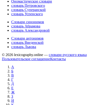
Ономастические словари
словарь Петровского
словарь Суперанской
словарь Успенского
Словари синонимов
словарь Абрамова
словарь Александровой
Словари антонимов
словарь Введенской
словарь Львова
© 2026 lexicography.online —
словари русского языка
Пользовательское соглашение
Контакты
А
Б
В
Г
Д
Е
Ж
З
И
К