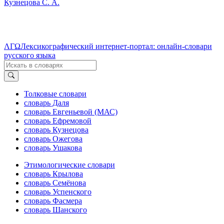
Кузнецова С. А.
ΛΓΩ
Лексикографический интернет-портал: онлайн-словари
русского языка
Толковые словари
словарь Даля
словарь Евгеньевой (МАС)
словарь Ефремовой
словарь Кузнецова
словарь Ожегова
словарь Ушакова
Этимологические словари
словарь Крылова
словарь Семёнова
словарь Успенского
словарь Фасмера
словарь Шанского