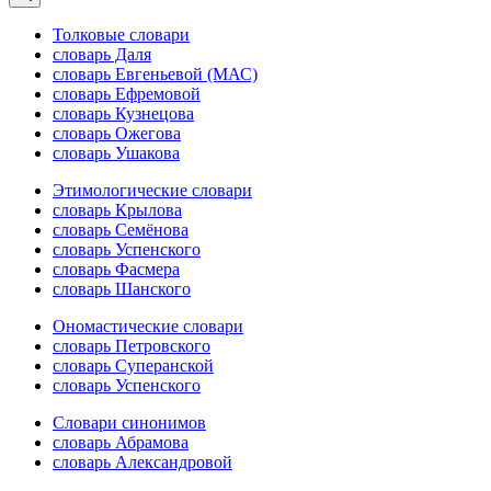
Толковые словари
словарь Даля
словарь Евгеньевой (МАС)
словарь Ефремовой
словарь Кузнецова
словарь Ожегова
словарь Ушакова
Этимологические словари
словарь Крылова
словарь Семёнова
словарь Успенского
словарь Фасмера
словарь Шанского
Ономастические словари
словарь Петровского
словарь Суперанской
словарь Успенского
Словари синонимов
словарь Абрамова
словарь Александровой