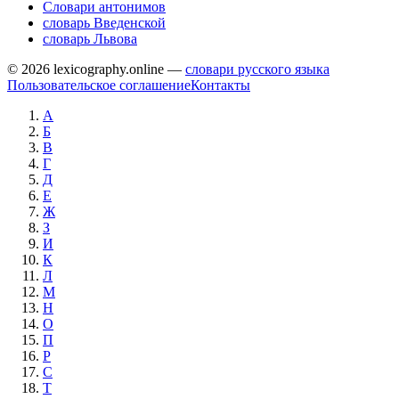
Словари антонимов
словарь Введенской
словарь Львова
© 2026 lexicography.online —
словари русского языка
Пользовательское соглашение
Контакты
А
Б
В
Г
Д
Е
Ж
З
И
К
Л
М
Н
О
П
Р
С
Т