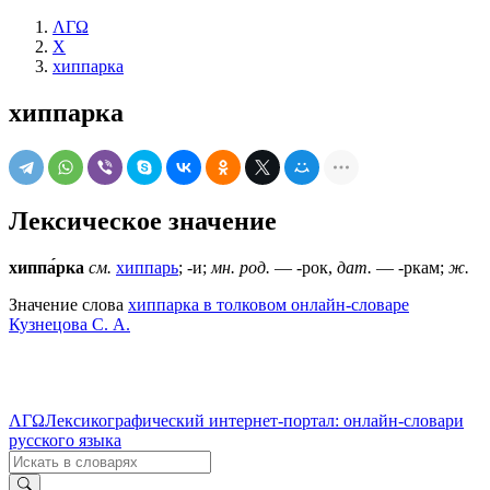
ΛΓΩ
Х
хиппарка
хиппарка
Лексическое значение
хиппа́рка
см.
хиппарь
; -и;
мн. род.
— -рок,
дат.
— -ркам;
ж.
Значение слова
хиппарка в толковом онлайн-словаре
Кузнецова С. А.
ΛΓΩ
Лексикографический интернет-портал: онлайн-словари
русского языка