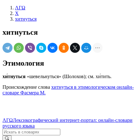
ΛΓΩ
Х
хитнуться
хитнуться
Этимология
хи́тнуться
«шевельнуться» (Шолохов); см. хи́тить.
Происхождение слова
хитнуться в этимологическом онлайн-
словаре Фасмера М.
ΛΓΩ
Лексикографический интернет-портал: онлайн-словари
русского языка