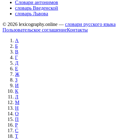
Словари антонимов
словарь Введенской
словарь Львова
© 2026 lexicography.online —
словари русского языка
Пользовательское соглашение
Контакты
А
Б
В
Г
Д
Е
Ж
З
И
К
Л
М
Н
О
П
Р
С
Т