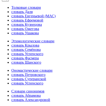
Толковые словари
словарь Даля
словарь Евгеньевой (МАС)
словарь Ефремовой
словарь Кузнецова
словарь Ожегова
словарь Ушакова
Этимологические словари
словарь Крылова
словарь Семёнова
словарь Успенского
словарь Фасмера
словарь Шанского
Ономастические словари
словарь Петровского
словарь Суперанской
словарь Успенского
Словари синонимов
словарь Абрамова
словарь Александровой