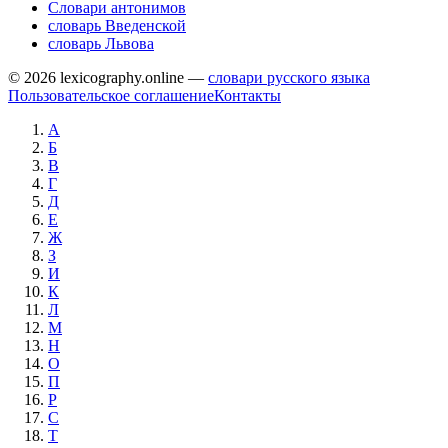
Словари антонимов
словарь Введенской
словарь Львова
© 2026 lexicography.online —
словари русского языка
Пользовательское соглашение
Контакты
А
Б
В
Г
Д
Е
Ж
З
И
К
Л
М
Н
О
П
Р
С
Т