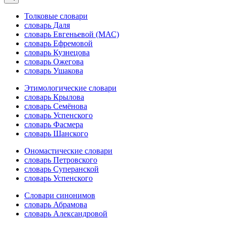
Толковые словари
словарь Даля
словарь Евгеньевой (МАС)
словарь Ефремовой
словарь Кузнецова
словарь Ожегова
словарь Ушакова
Этимологические словари
словарь Крылова
словарь Семёнова
словарь Успенского
словарь Фасмера
словарь Шанского
Ономастические словари
словарь Петровского
словарь Суперанской
словарь Успенского
Словари синонимов
словарь Абрамова
словарь Александровой