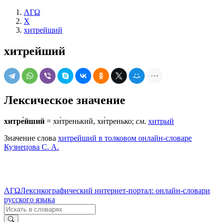
ΛΓΩ
Х
хитрейший
хитрейший
Лексическое значение
хитре́йший
= хи́тренький, хи́тренько;
см.
хитрый
Значение слова
хитрейший в толковом онлайн-словаре
Кузнецова С. А.
ΛΓΩ
Лексикографический интернет-портал: онлайн-словари
русского языка