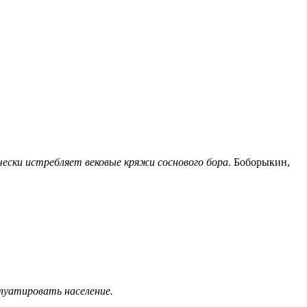
чески истребляет вековые кряжи соснового бора
. Боборыкин,
плуатировать население.