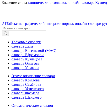
Значение слова
хищнически в толковом онлайн-словаре Кузнец
ΛΓΩ
Лексикографический интернет-портал: онлайн-словари ру
Толковые словари
словарь Даля
словарь Евгеньевой (МАС)
словарь Ефремовой
словарь Кузнецова
словарь Ожегова
словарь Ушакова
Этимологические словари
словарь Крылова
словарь Семёнова
словарь Успенского
словарь Фасмера
словарь Шанского
Ономастические словари