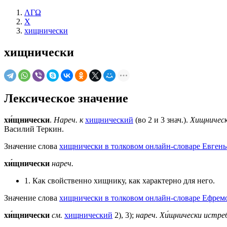
ΛΓΩ
Х
хищнически
хищнически
Лексическое значение
хи́щнически
.
Нареч. к
хищнический
(во 2 и 3 знач.).
Хищническ
Василий Теркин.
Значение слова
хищнически в толковом онлайн-словаре Евгень
хи́щнически
нареч.
1. Как свойственно хищнику, как характерно для него.
Значение слова
хищнически в толковом онлайн-словаре Ефремо
хи́щнически
см.
хищнический
2), 3);
нареч.
Хи́щнически истреб