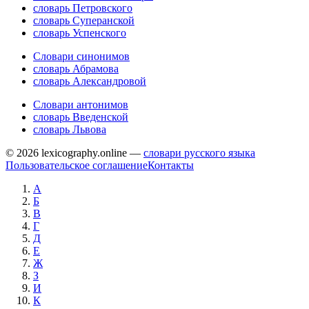
словарь Петровского
словарь Суперанской
словарь Успенского
Словари синонимов
словарь Абрамова
словарь Александровой
Словари антонимов
словарь Введенской
словарь Львова
© 2026 lexicography.online —
словари русского языка
Пользовательское соглашение
Контакты
А
Б
В
Г
Д
Е
Ж
З
И
К