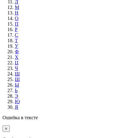
Л
М
Н
О
П
Р
С
Т
У
Ф
Х
Ц
Ч
Ш
Щ
Ы
Ь
Э
Ю
Я
Ошибка в тексте
×