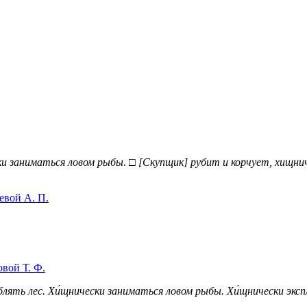
и заниматься ловом рыбы
. □
[Скупщик] рубит и корчует, хищни
евой А. П.
вой Т. Ф.
лять лес.
Хи́щнически заниматься ловом рыбы.
Хи́щнически экс