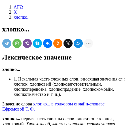
ΛΓΩ
Х
хлопко...
хлопко...
Лексическое значение
хлопко...
1. Начальная часть сложных слов, вносящая значения
сл.
:
хлопок, хлопковый (хлопкозаготовительный,
хлопкоперевозка, хлопкопрядение, хлопкокомбайн,
хлопкоткачество и т. п.).
Значение слова
хлопко... в толковом онлайн-словаре
Ефремовой Т. Ф.
хлопко...
первая часть сложных слов. вносит зн.: хлопок,
хлопковый.
Хлопкозавод, хлопкозаготовки, хлопкосушилка.