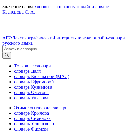
Значение слова
хлопко... в толковом онлайн-словаре
Кузнецова С. А.
ΛΓΩ
Лексикографический интернет-портал: онлайн-словари
русского языка
Толковые словари
словарь Даля
словарь Евгеньевой (МАС)
словарь Ефремовой
словарь Кузнецова
словарь Ожегова
словарь Ушакова
Этимологические словари
словарь Крылова
словарь Семёнова
словарь Успенского
словарь Фасмера