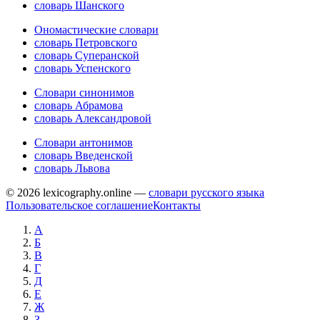
словарь Шанского
Ономастические словари
словарь Петровского
словарь Суперанской
словарь Успенского
Словари синонимов
словарь Абрамова
словарь Александровой
Словари антонимов
словарь Введенской
словарь Львова
© 2026 lexicography.online —
словари русского языка
Пользовательское соглашение
Контакты
А
Б
В
Г
Д
Е
Ж
З