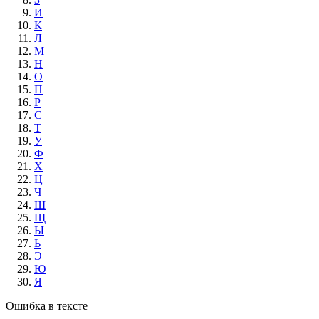
И
К
Л
М
Н
О
П
Р
С
Т
У
Ф
Х
Ц
Ч
Ш
Щ
Ы
Ь
Э
Ю
Я
Ошибка в тексте