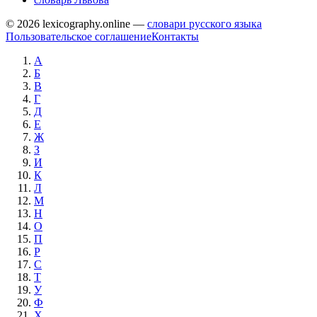
© 2026 lexicography.online —
словари русского языка
Пользовательское соглашение
Контакты
А
Б
В
Г
Д
Е
Ж
З
И
К
Л
М
Н
О
П
Р
С
Т
У
Ф
Х