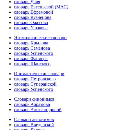
словарь Даля
словарь Евгеньевой (МАС)
словарь Ефремовой
словарь Кузнецова
словарь Ожегова
словарь Ушакова
Этимологические словари
словарь Крылова
словарь Семёнова
словарь Успенского
словарь Фасмера
словарь Шанского
Ономастические словари
словарь Петровского
словарь Суперанской
словарь Успенского
Словари синонимов
словарь Абрамова
словарь Александровой
Словари антонимов
словарь Введенской
словарь Львова