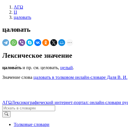
ΛΓΩ
Ц
цаловать
цаловать
Лексическое значение
цалова́ть
и пр. см. целовать,
целый
.
Значение слова
цаловать в толковом онлайн-словаре Даля В. И.
ΛΓΩ
Лексикографический интернет-портал: онлайн-словари ру
Толковые словари