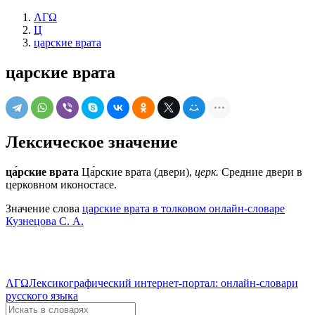
ΛΓΩ
Ц
царские врата
царские врата
Лексическое значение
ца́рские врата
Ца́рские врата (двери),
церк.
Средние двери в
церковном иконостасе.
Значение слова
царские врата в толковом онлайн-словаре
Кузнецова С. А.
ΛΓΩ
Лексикографический интернет-портал: онлайн-словари
русского языка