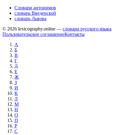
Словари антонимов
словарь Введенской
словарь Львова
© 2026 lexicography.online —
словари русского языка
Пользовательское соглашение
Контакты
А
Б
В
Г
Д
Е
Ж
З
И
К
Л
М
Н
О
П
Р
С