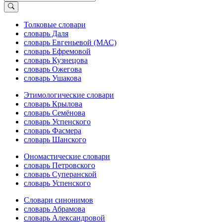
Толковые словари
словарь Даля
словарь Евгеньевой (МАС)
словарь Ефремовой
словарь Кузнецова
словарь Ожегова
словарь Ушакова
Этимологические словари
словарь Крылова
словарь Семёнова
словарь Успенского
словарь Фасмера
словарь Шанского
Ономастические словари
словарь Петровского
словарь Суперанской
словарь Успенского
Словари синонимов
словарь Абрамова
словарь Александровой