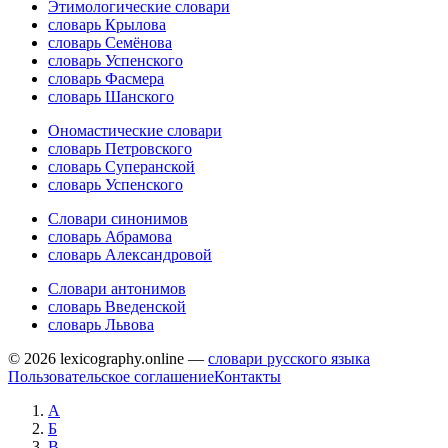
Этимологические словари
словарь Крылова
словарь Семёнова
словарь Успенского
словарь Фасмера
словарь Шанского
Ономастические словари
словарь Петровского
словарь Суперанской
словарь Успенского
Словари синонимов
словарь Абрамова
словарь Александровой
Словари антонимов
словарь Введенской
словарь Львова
© 2026 lexicography.online —
словари русского языка
Пользовательское соглашение
Контакты
А
Б
В