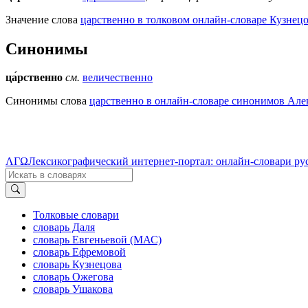
Значение слова
царственно в толковом онлайн-словаре Кузнецо
Синонимы
ца́рственно
см.
величественно
Синонимы слова
царственно в онлайн-словаре синонимов Алек
ΛΓΩ
Лексикографический интернет-портал: онлайн-словари ру
Толковые словари
словарь Даля
словарь Евгеньевой (МАС)
словарь Ефремовой
словарь Кузнецова
словарь Ожегова
словарь Ушакова