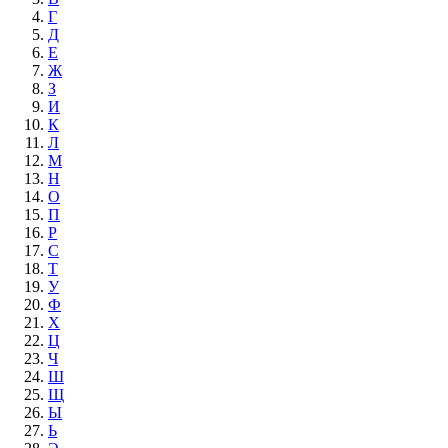
Г
Д
Е
Ж
З
И
К
Л
М
Н
О
П
Р
С
Т
У
Ф
Х
Ц
Ч
Ш
Щ
Ы
Ь