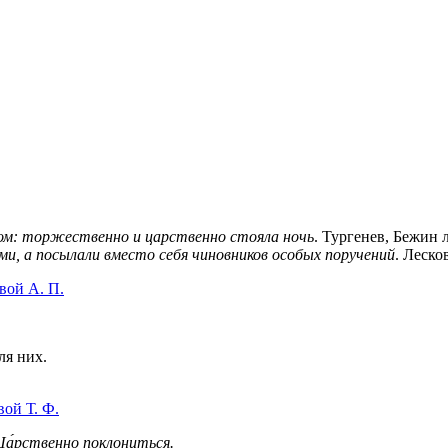
гом: торжественно и царственно стояла ночь
. Тургенев, Бежин 
ми, а посылали вместо себя чиновников особых поручений
. Леско
вой А. П.
ля них.
ой Т. Ф.
Ца́рственно поклониться.