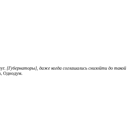
луг.
[Губернаторы], даже когда соглашались снизойти до такой
в, Однодум.