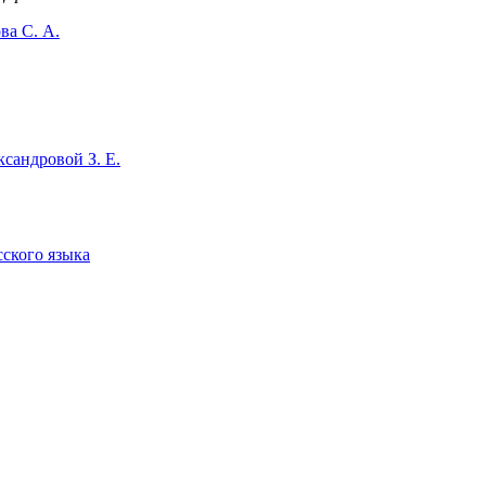
ва С. А.
сандровой З. Е.
сского языка