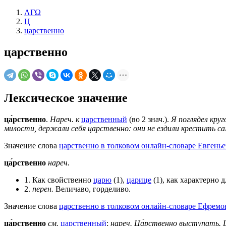
ΛΓΩ
Ц
царственно
царственно
Лексическое значение
ца́рственно
.
Нареч. к
царственный
(во 2 знач.).
Я поглядел кру
милости, держали себя царственно: они не ездили крестить са
Значение слова
царственно в толковом онлайн-словаре Евгенье
ца́рственно
нареч.
1. Как свойственно
царю
(1),
царице
(1), как характерно д
2.
перен.
Величаво, горделиво.
Значение слова
царственно в толковом онлайн-словаре Ефремов
ца́рственно
см.
царственный
;
нареч.
Ца́рственно выступать.