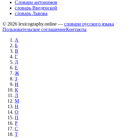
Словари антонимов
словарь Введенской
словарь Львова
© 2026 lexicography.online —
словари русского языка
Пользовательское соглашение
Контакты
А
Б
В
Г
Д
Е
Ж
З
И
К
Л
М
Н
О
П
Р
С
Т