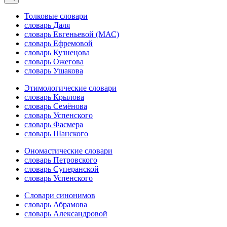
Толковые словари
словарь Даля
словарь Евгеньевой (МАС)
словарь Ефремовой
словарь Кузнецова
словарь Ожегова
словарь Ушакова
Этимологические словари
словарь Крылова
словарь Семёнова
словарь Успенского
словарь Фасмера
словарь Шанского
Ономастические словари
словарь Петровского
словарь Суперанской
словарь Успенского
Словари синонимов
словарь Абрамова
словарь Александровой