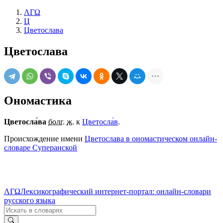
ΛΓΩ
Ц
Цветослава
Цветослава
Ономастика
Цветосла́ва
болг.
ж.
к
Цветосла́в
.
Происхождение имени
Цветослава в ономастическом онлайн-
словаре Суперанской
ΛΓΩ
Лексикографический интернет-портал: онлайн-словари
русского языка