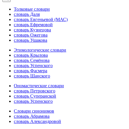
Толковые словари
словарь Даля
словарь Евгеньевой (МАС)
словарь Ефремовой
словарь Кузнецова
словарь Ожегова
словарь Ушакова
Этимологические словари
словарь Крылова
словарь Семёнова
словарь Успенского
словарь Фасмера
словарь Шанского
Ономастические словари
словарь Петровского
словарь Суперанской
словарь Успенского
Словари синонимов
словарь Абрамова
словарь Александровой