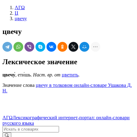
ΛΓΩ
Ц
цвечу
цвечу
Лексическое значение
цвечу́
, ети́шь.
Наст. вр. от
цветить
.
Значение слова
цвечу в толковом онлайн-словаре Ушакова Д.
Н.
ΛΓΩ
Лексикографический интернет-портал: онлайн-словари
русского языка