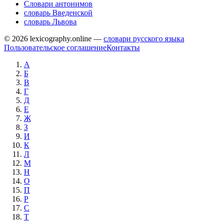
Словари антонимов
словарь Введенской
словарь Львова
© 2026 lexicography.online —
словари русского языка
Пользовательское соглашение
Контакты
А
Б
В
Г
Д
Е
Ж
З
И
К
Л
М
Н
О
П
Р
С
Т