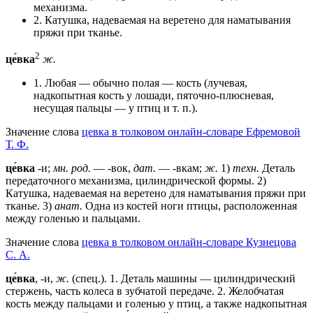
механизма.
2. Катушка, надеваемая на веретено для наматывания
пряжи при тканье.
2
це́вка
ж.
1. Любая — обычно полая — кость (лучевая,
надкопытная кость у лошади, пяточно-плюсневая,
несущая пальцы — у птиц и т. п.).
Значение слова
цевка в толковом онлайн-словаре Ефремовой
Т. Ф.
це́вка
-и;
мн. род.
— -вок,
дат.
— -вкам;
ж.
1)
техн.
Деталь
передаточного механизма, цилиндрической формы. 2)
Катушка, надеваемая на веретено для наматывания пряжи при
тканье. 3)
анат.
Одна из костей ноги птицы, расположенная
между голенью и пальцами.
Значение слова
цевка в толковом онлайн-словаре Кузнецова
С. А.
це́вка
, -и,
ж.
(спец.). 1. Деталь машины — цилиндрический
стержень, часть колеса в зубчатой передаче. 2. Желобчатая
кость между пальцами и голенью у птиц, а также надкопытная