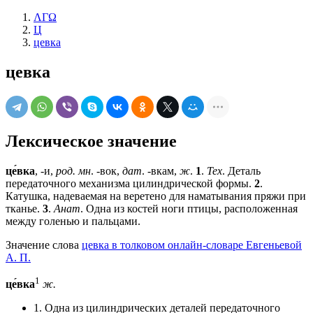
ΛΓΩ
Ц
цевка
цевка
Лексическое значение
це́вка
, -и,
род. мн
. -вок,
дат
. -вкам,
ж
.
1
.
Тех
. Деталь
передаточного механизма цилиндрической формы.
2
.
Катушка, надеваемая на веретено для наматывания пряжи при
тканье.
3
.
Анат
. Одна из костей ноги птицы, расположенная
между голенью и пальцами.
Значение слова
цевка в толковом онлайн-словаре Евгеньевой
А. П.
1
це́вка
ж.
1. Одна из цилиндрических деталей передаточного