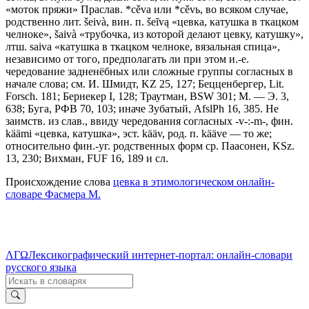
«моток пряжи» Праслав. *cěva или *сěvь, во всяком случае,
родственно лит. šeivà, вин. п. šeĩvą «цевка, катушка в ткацком
челноке», šaivà «трубочка, из которой делают цевку, катушку»,
лтш. saiva «катушка в ткацком челноке, вязальная спица»,
независимо от того, предполагать ли при этом и.-е.
чередование задненёбных или сложные группы согласных в
начале слова; см. И. Шмидт, KZ 25, 127; Бецценбергер, Lit.
Forsch. 181; Бернекер I, 128; Траутман, ВSW 301; М. — Э. 3,
638; Буга, РФВ 70, 103; иначе Зубатый, AfslPh 16, 385. Не
заимств. из слав., ввиду чередования согласных -v-:-m-, фин.
käämi «цевка, катушка», эст. kääv, род. п. käävе — то же;
относительно фин.-уг. родственных форм ср. Паасонен, KSz.
13, 230; Вихман, FUF 16, 189 и сл.
Происхождение слова
цевка в этимологическом онлайн-
словаре Фасмера М.
ΛΓΩ
Лексикографический интернет-портал: онлайн-словари
русского языка