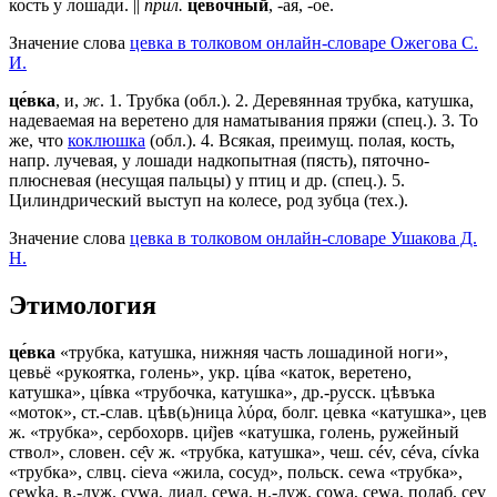
кость у лошади. ||
прил.
це́вочный
, -ая, -ое.
Значение слова
цевка в толковом онлайн-словаре Ожегова C.
И.
це́вка
, и,
ж
.
1
. Трубка (обл.).
2
. Деревянная трубка, катушка,
надеваемая на веретено для наматывания пряжи (спец.).
3
. То
же, что
коклюшка
(обл.).
4
. Всякая, преимущ. полая, кость,
напр. лучевая, у лошади надкопытная (пясть), пяточно-
плюсневая (несущая пальцы) у птиц и др. (спец.).
5
.
Цилиндрический выступ на колесе, род зубца (тех.).
Значение слова
цевка в толковом онлайн-словаре Ушакова Д.
Н.
Этимология
це́вка
«трубка, катушка, нижняя часть лошадиной ноги»,
цевьё «рукоятка, голень», укр. цíва «каток, веретено,
катушка», цíвка «трубочка, катушка», др.-русск. цѣвъка
«моток», ст.-слав. цѣв(ь)ница λύρα, болг. це́вка «катушка», цев
ж. «трубка», сербохорв. ци̏jев «катушка, голень, ружейный
ствол», словен. се̣̑v ж. «трубка, катушка», чеш. cév, сévа, cívka
«трубка», слвц. сiеvа «жила, сосуд», польск. сеwа «трубка»,
сеwkа, в.-луж. суwа, диал. сеwа, н.-луж. соwа, сеwа, полаб. сеv