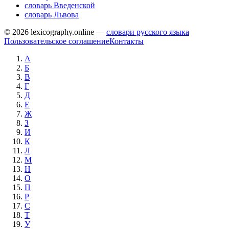
словарь Введенской
словарь Львова
© 2026 lexicography.online —
словари русского языка
Пользовательское соглашение
Контакты
А
Б
В
Г
Д
Е
Ж
З
И
К
Л
М
Н
О
П
Р
С
Т
У