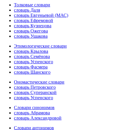
Толковые словари
словарь Даля
словарь Евгеньевой (МАС)
словарь Ефремовой
словарь Кузнецова
словарь Ожегова
словарь Ушакова
Этимологические словари
словарь Крылова
словарь Семёнова
словарь Успенского
словарь Фасмера
словарь Шанского
Ономастические словари
словарь Петровского
словарь Суперанской
словарь Успенского
Словари синонимов
словарь Абрамова
словарь Александровой
Словари антонимов