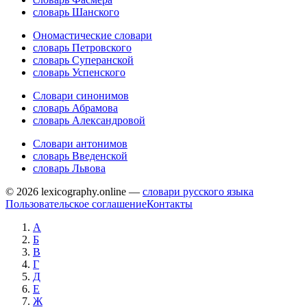
словарь Шанского
Ономастические словари
словарь Петровского
словарь Суперанской
словарь Успенского
Словари синонимов
словарь Абрамова
словарь Александровой
Словари антонимов
словарь Введенской
словарь Львова
© 2026 lexicography.online —
словари русского языка
Пользовательское соглашение
Контакты
А
Б
В
Г
Д
Е
Ж