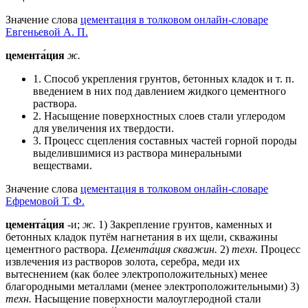
Значение слова
цементация в толковом онлайн-словаре
Евгеньевой А. П.
цемента́ция
ж.
1. Способ укрепления грунтов, бетонных кладок и т. п.
введением в них под давлением жидкого цементного
раствора.
2. Насыщение поверхностных слоев стали углеродом
для увеличения их твердости.
3. Процесс сцепления составных частей горной породы
выделившимися из раствора минеральными
веществами.
Значение слова
цементация в толковом онлайн-словаре
Ефремовой Т. Ф.
цемента́ция
-и;
ж.
1) Закрепление грунтов, каменных и
бетонных кладок путём нагнетания в их щели, скважины
цементного раствора.
Цемента́ция скважин.
2)
техн.
Процесс
извлечения из растворов золота, серебра, меди их
вытеснением (как более электроположительных) менее
благородными металлами (менее электроположительными) 3)
техн.
Насыщение поверхности малоуглеродной стали