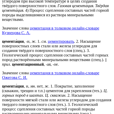
углеродом при высокой температуре в целях создания
твёрдого поверхностного слоя.
Газовая цемента́ция.
Твёрдая
цемента́ция.
4) Процесс сцепления составных частей горной
породы выделившимися из раствора минеральными
веществами.
Значение слова
цементация в толковом онлайн-словаре
Кузнецова С. А.
цемента́ция
, -и,
ж.
1.
см.
цементировать
. 2. Насыщение
поверхностных слоев стали или железа углеродом для
создания твёрдого поверхностного слоя (спец.). 3.
Геологический процесс сцепления составных частей горных
пород растворёнными минеральными веществами (спец.). ||
прил.
цементационный
, -ая, -ое.
Значение слова
цементация в толковом онлайн-словаре
Ожегова C. И.
цемента́ция
, и,
мн
. нет,
ж
.
1
. Покрытие, заполнение
(скважин, трещин и т.п.) цементом для укрепления (тех.).
Ц.
горных пород в шахтах. Ц. скважин
.
2
. Насыщение
поверхности мягкой стали или железа углеродом для создания
твердого поверхностного слоя (тех.).
3
. Геологический
процесс сцепления составных частей горной породы
растворенными минеральными веществами (геол.).