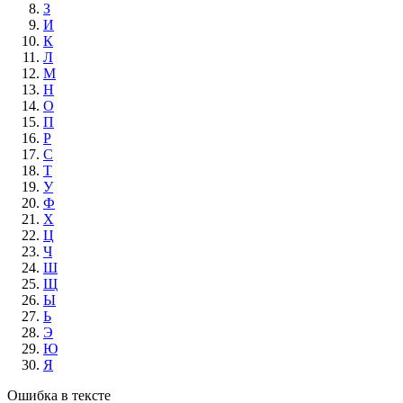
З
И
К
Л
М
Н
О
П
Р
С
Т
У
Ф
Х
Ц
Ч
Ш
Щ
Ы
Ь
Э
Ю
Я
Ошибка в тексте