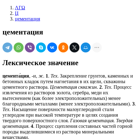
ΛΓΩ
Ц
цементация
цементация
Лексическое значение
цемента́ция
, -и,
ж
.
1
.
Тех
. Закрепление грунтов, каменных и
бетонных кладок путем нагнетания в их щели, скважины
цементного раствора.
Цементация скважин
.
2
.
Тех
. Процесс
извлечения из растворов золота, серебра, меди их
вытеснением (как более электроположительных) менее
благородными металлами (менее электроположительными).
3
.
Тех
. Насыщение поверхности малоуглеродной стали
углеродом при высокой температуре в целях создания
твердого поверхностного слоя.
Газовая цементация. Твердая
цементация
.
4
. Процесс сцепления составных частей горной
породы выделившимися из раствора минеральными
веществами.