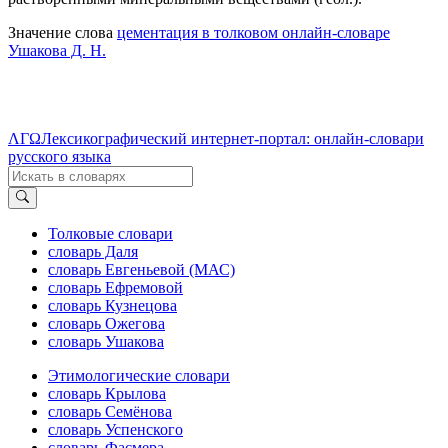
Значение слова
цементация в толковом онлайн-словаре
Ушакова Д. Н.
ΛΓΩ
Лексикографический интернет-портал: онлайн-словари
русского языка
Толковые словари
словарь Даля
словарь Евгеньевой (МАС)
словарь Ефремовой
словарь Кузнецова
словарь Ожегова
словарь Ушакова
Этимологические словари
словарь Крылова
словарь Семёнова
словарь Успенского
словарь Фасмера