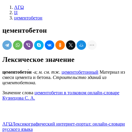
ΛΓΩ
Ц
цементобетон
цементобетон
Лексическое значение
цементобето́н
-а;
м.
см. тж.
цементобетонный
Материал из
смеси цемента и бетона.
Строительство зданий из
цементобетона.
Значение слова
цементобетон в толковом онлайн-словаре
Кузнецова С. А.
ΛΓΩ
Лексикографический интернет-портал: онлайн-словари
русского языка