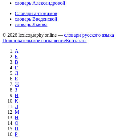
словарь Александровой
Словари антонимов
словарь Введенской
словарь Львова
© 2026 lexicography.online —
словари русского языка
Пользовательское соглашение
Контакты
А
Б
В
Г
Д
Е
Ж
З
И
К
Л
М
Н
О
П
Р