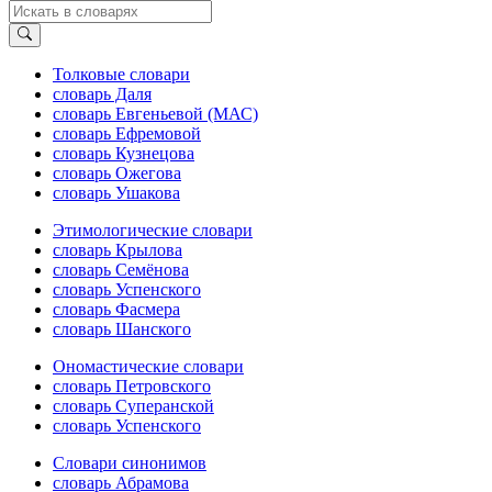
Толковые словари
словарь Даля
словарь Евгеньевой (МАС)
словарь Ефремовой
словарь Кузнецова
словарь Ожегова
словарь Ушакова
Этимологические словари
словарь Крылова
словарь Семёнова
словарь Успенского
словарь Фасмера
словарь Шанского
Ономастические словари
словарь Петровского
словарь Суперанской
словарь Успенского
Словари синонимов
словарь Абрамова