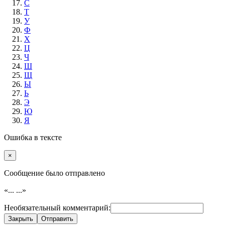
С
Т
У
Ф
Х
Ц
Ч
Ш
Щ
Ы
Ь
Э
Ю
Я
Ошибка в тексте
×
Cообщение было отправлено
«...
...»
Необязательный комментарий:
Закрыть
Отправить