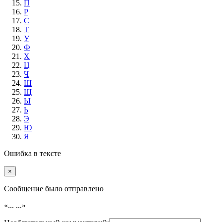
П
Р
С
Т
У
Ф
Х
Ц
Ч
Ш
Щ
Ы
Ь
Э
Ю
Я
Ошибка в тексте
×
Cообщение было отправлено
«...
...»