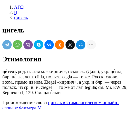
ΛΓΩ
Ц
цигель
цигель
Этимология
ци́гель
род. п. -гля м. «кирпич», псковск. (Даль), укр. це́гла,
блр. це́гла, чеш. cihla, польск. сеgłа — то же. Русск. слово,
возм., прямо из нем. Ziegel «кирпич», а укр. и блр. — через
польск. из ср.-в.-н. ziegel — то же от лат. tēgula; см. Мi. ЕW 29;
Бернекер I, 129. См. цаге́льня.
Происхождение слова
цигель в этимологическом онлайн-
словаре Фасмера М.