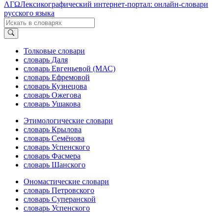
ΛΓΩ
Лексикографический интернет-портал: онлайн-словари
русского языка
Толковые словари
словарь Даля
словарь Евгеньевой (МАС)
словарь Ефремовой
словарь Кузнецова
словарь Ожегова
словарь Ушакова
Этимологические словари
словарь Крылова
словарь Семёнова
словарь Успенского
словарь Фасмера
словарь Шанского
Ономастические словари
словарь Петровского
словарь Суперанской
словарь Успенского