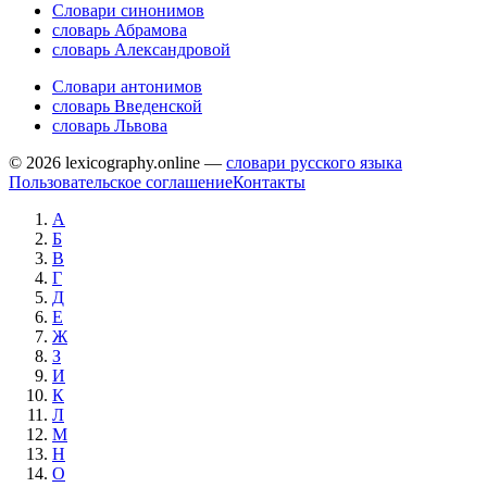
Словари синонимов
словарь Абрамова
словарь Александровой
Словари антонимов
словарь Введенской
словарь Львова
© 2026 lexicography.online —
словари русского языка
Пользовательское соглашение
Контакты
А
Б
В
Г
Д
Е
Ж
З
И
К
Л
М
Н
О