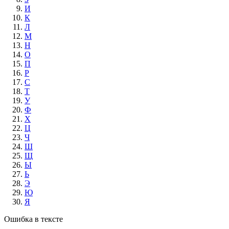
И
К
Л
М
Н
О
П
Р
С
Т
У
Ф
Х
Ц
Ч
Ш
Щ
Ы
Ь
Э
Ю
Я
Ошибка в тексте