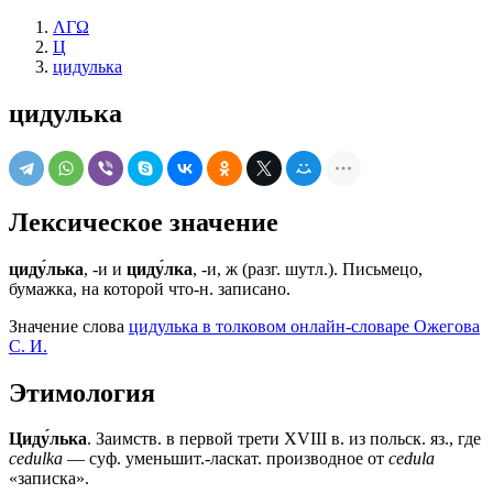
ΛΓΩ
Ц
цидулька
цидулька
Лексическое значение
циду́лька
, -и и
циду́лка
, -и, ж (разг. шутл.). Письмецо,
бумажка, на которой что-н. записано.
Значение слова
цидулька в толковом онлайн-словаре Ожегова
C. И.
Этимология
Циду́лька
. Заимств. в первой трети XVIII в. из польск. яз., где
cedulka
— суф. уменьшит.-ласкат. производное от
cedula
«записка».