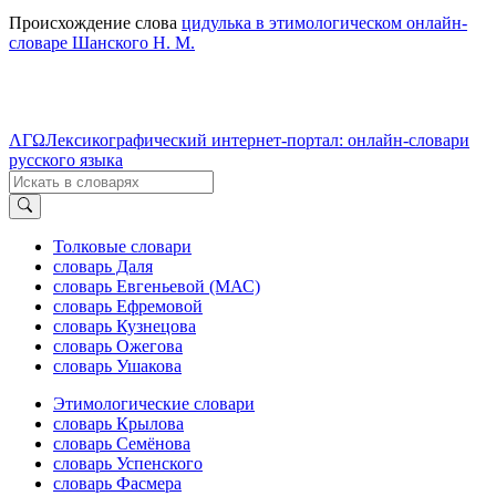
Происхождение слова
цидулька в этимологическом онлайн-
словаре Шанского Н. М.
ΛΓΩ
Лексикографический интернет-портал: онлайн-словари
русского языка
Толковые словари
словарь Даля
словарь Евгеньевой (МАС)
словарь Ефремовой
словарь Кузнецова
словарь Ожегова
словарь Ушакова
Этимологические словари
словарь Крылова
словарь Семёнова
словарь Успенского
словарь Фасмера