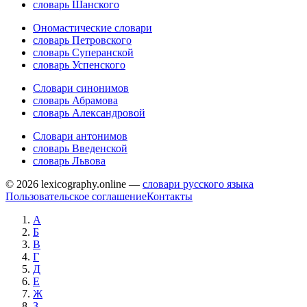
словарь Шанского
Ономастические словари
словарь Петровского
словарь Суперанской
словарь Успенского
Словари синонимов
словарь Абрамова
словарь Александровой
Словари антонимов
словарь Введенской
словарь Львова
© 2026 lexicography.online —
словари русского языка
Пользовательское соглашение
Контакты
А
Б
В
Г
Д
Е
Ж
З