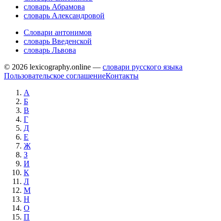
словарь Абрамова
словарь Александровой
Словари антонимов
словарь Введенской
словарь Львова
© 2026 lexicography.online —
словари русского языка
Пользовательское соглашение
Контакты
А
Б
В
Г
Д
Е
Ж
З
И
К
Л
М
Н
О
П