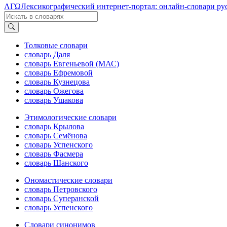
ΛΓΩ
Лексикографический интернет-портал: онлайн-словари ру
Толковые словари
словарь Даля
словарь Евгеньевой (МАС)
словарь Ефремовой
словарь Кузнецова
словарь Ожегова
словарь Ушакова
Этимологические словари
словарь Крылова
словарь Семёнова
словарь Успенского
словарь Фасмера
словарь Шанского
Ономастические словари
словарь Петровского
словарь Суперанской
словарь Успенского
Словари синонимов