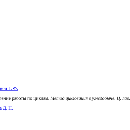
вой Т. Ф.
деление работы по циклам.
Метод циклования в угледобыче. Ц. лав
.
 Д. Н.