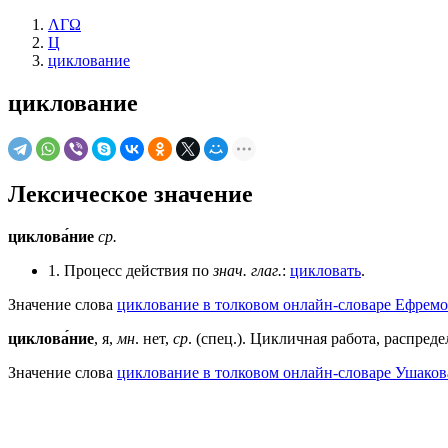
ΛΓΩ
Ц
циклование
циклование
Лексическое значение
циклова́ние
ср.
1. Процесс действия по
знач.
глаг.
:
цикловать
.
Значение слова
циклование в толковом онлайн-словаре Ефремо
циклова́ние
, я,
мн
. нет,
ср
. (спец.). Цикличная работа, распре
Значение слова
циклование в толковом онлайн-словаре Ушакова