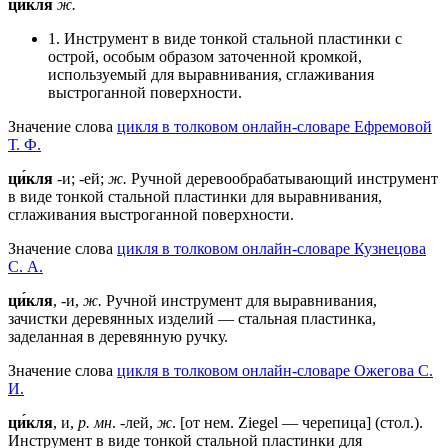
ци́кля
ж.
1. Инструмент в виде тонкой стальной пластинки с
острой, особым образом заточенной кромкой,
используемый для выравнивания, сглаживания
выстроганной поверхности.
Значение слова
цикля в толковом онлайн-словаре Ефремовой
Т. Ф.
ци́кля
-и; -ей;
ж.
Ручной деревообрабатывающий инструмент
в виде тонкой стальной пластинки для выравнивания,
сглаживания выстроганной поверхности.
Значение слова
цикля в толковом онлайн-словаре Кузнецова
С. А.
ци́кля
, -и,
ж.
Ручной инструмент для выравнивания,
зачистки деревянных изделий — стальная пластинка,
заделанная в деревянную ручку.
Значение слова
цикля в толковом онлайн-словаре Ожегова C.
И.
ци́кля
, и,
р. мн
. -лей,
ж
. [от нем. Ziegel — черепица] (стол.).
Инструмент в виде тонкой стальной пластинки для