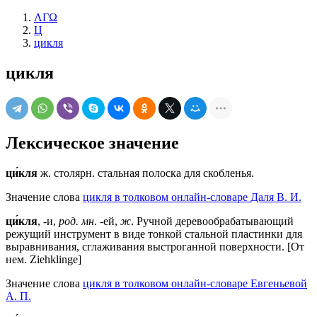
ΛΓΩ
Ц
цикля
цикля
Лексическое значение
ци́кля
ж.
столярн.
стальная полоска для скобленья.
Значение слова
цикля в толковом онлайн-словаре Даля В. И.
ци́кля
, -и,
род. мн
. -ей,
ж
. Ручной деревообрабатывающий
режущий инструмент в виде тонкой стальной пластинки для
выравнивания, сглаживания выстроганной поверхности. [От
нем. Ziehklinge]
Значение слова
цикля в толковом онлайн-словаре Евгеньевой
А. П.