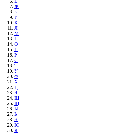
Е
Ж
З
И
К
Л
М
Н
О
П
Р
С
Т
У
Ф
Х
Ц
Ч
Ш
Щ
Ы
Ь
Э
Ю
Я