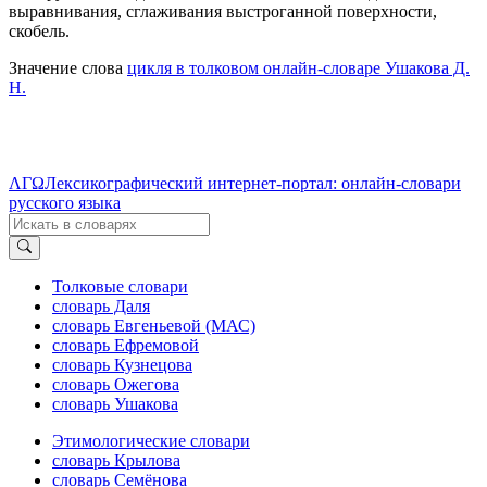
выравнивания, сглаживания выстроганной поверхности,
скобель.
Значение слова
цикля в толковом онлайн-словаре Ушакова Д.
Н.
ΛΓΩ
Лексикографический интернет-портал: онлайн-словари
русского языка
Толковые словари
словарь Даля
словарь Евгеньевой (МАС)
словарь Ефремовой
словарь Кузнецова
словарь Ожегова
словарь Ушакова
Этимологические словари
словарь Крылова
словарь Семёнова