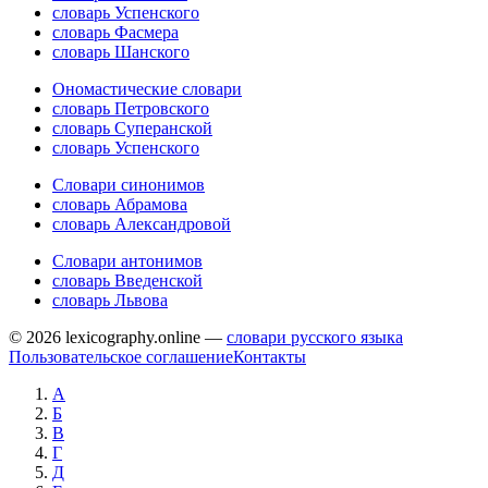
словарь Успенского
словарь Фасмера
словарь Шанского
Ономастические словари
словарь Петровского
словарь Суперанской
словарь Успенского
Словари синонимов
словарь Абрамова
словарь Александровой
Словари антонимов
словарь Введенской
словарь Львова
© 2026 lexicography.online —
словари русского языка
Пользовательское соглашение
Контакты
А
Б
В
Г
Д