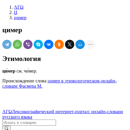
ΛΓΩ
Ц
цимер
цимер
Этимология
ци́мер
см. чи́мер.
Происхождение слова
цимер в этимологическом онлайн-
словаре Фасмера М.
ΛΓΩ
Лексикографический интернет-портал: онлайн-словари
русского языка