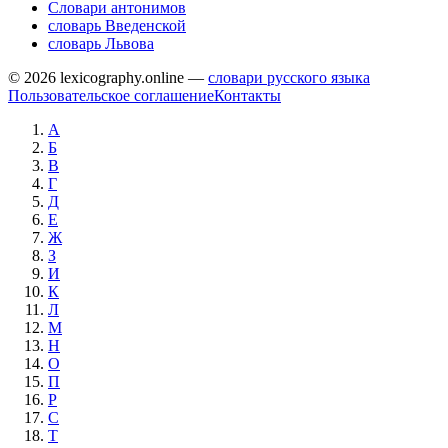
Словари антонимов
словарь Введенской
словарь Львова
© 2026 lexicography.online —
словари русского языка
Пользовательское соглашение
Контакты
А
Б
В
Г
Д
Е
Ж
З
И
К
Л
М
Н
О
П
Р
С
Т