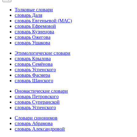
Толковые словари
словарь Даля
словарь Евгеньевой (МАС)
словарь Ефремовой
словарь Кузнецова
словарь Ожегова
словарь Ушакова
Этимологические словари
словарь Крылова
словарь Семёнова
словарь Успенского
словарь Фасмера
словарь Шанского
Ономастические словари
словарь Петровского
словарь Суперанской
словарь Успенского
Словари синонимов
словарь Абрамова
словарь Александровой