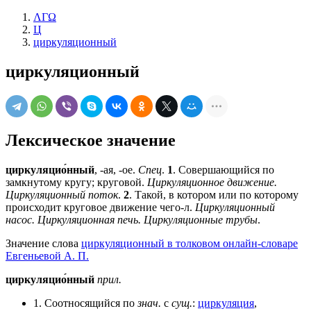
ΛΓΩ
Ц
циркуляционный
циркуляционный
Лексическое значение
циркуляцио́нный
, -ая, -ое.
Спец
.
1
. Совершающийся по
замкнутому кругу; круговой.
Циркуляционное движение.
Циркуляционный поток
.
2
. Такой, в котором или по которому
происходит круговое движение чего-л.
Циркуляционный
насос. Циркуляционная печь. Циркуляционные трубы
.
Значение слова
циркуляционный в толковом онлайн-словаре
Евгеньевой А. П.
циркуляцио́нный
прил.
1. Соотносящийся по
знач.
с
сущ.
:
циркуляция
,