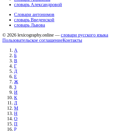
словарь Александровой
Словари антонимов
словарь Введенской
словарь Львова
© 2026 lexicography.online —
словари русского языка
Пользовательское соглашение
Контакты
А
Б
В
Г
Д
Е
Ж
З
И
К
Л
М
Н
О
П
Р