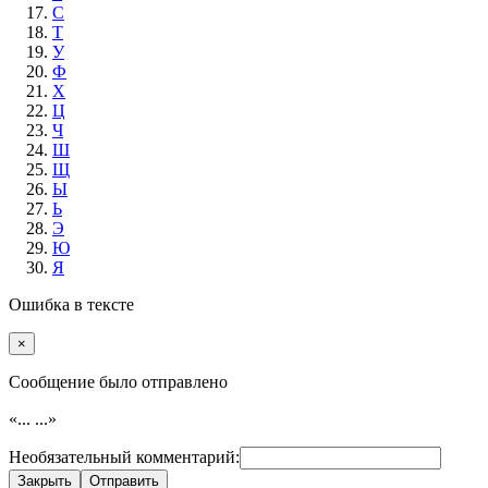
С
Т
У
Ф
Х
Ц
Ч
Ш
Щ
Ы
Ь
Э
Ю
Я
Ошибка в тексте
×
Cообщение было отправлено
«...
...»
Необязательный комментарий:
Закрыть
Отправить