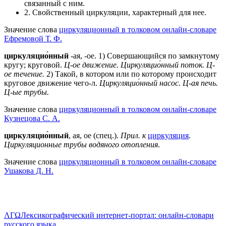
связанный с ним.
2. Свойственный циркуляции, характерный для нее.
Значение слова
циркуляционный в толковом онлайн-словаре
Ефремовой Т. Ф.
циркуляцио́нный
-ая, -ое. 1) Совершающийся по замкнутому
кругу; круговой.
Ц-ое движение.
Циркуляцио́нный поток.
Ц-
ое течение.
2) Такой, в котором или по которому происходит
круговое движение чего-л.
Циркуляцио́нный насос.
Ц-ая печь.
Ц-ые трубы.
Значение слова
циркуляционный в толковом онлайн-словаре
Кузнецова С. А.
циркуляцио́нный
, ая, ое (спец.).
Прил. к
циркуляция
.
Циркуляционные трубы водяного отопления
.
Значение слова
циркуляционный в толковом онлайн-словаре
Ушакова Д. Н.
ΛΓΩ
Лексикографический интернет-портал: онлайн-словари
русского языка