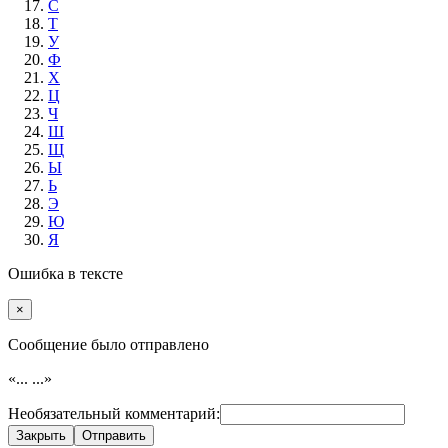
С
Т
У
Ф
Х
Ц
Ч
Ш
Щ
Ы
Ь
Э
Ю
Я
Ошибка в тексте
×
Cообщение было отправлено
«...
...»
Необязательный комментарий:
Закрыть
Отправить