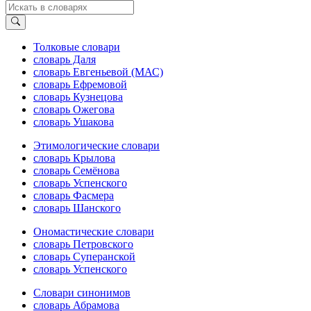
Толковые словари
словарь Даля
словарь Евгеньевой (МАС)
словарь Ефремовой
словарь Кузнецова
словарь Ожегова
словарь Ушакова
Этимологические словари
словарь Крылова
словарь Семёнова
словарь Успенского
словарь Фасмера
словарь Шанского
Ономастические словари
словарь Петровского
словарь Суперанской
словарь Успенского
Словари синонимов
словарь Абрамова