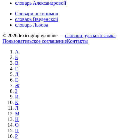
словарь Александровой
Словари антонимов
словарь Введенской
словарь Львова
© 2026 lexicography.online —
словари русского языка
Пользовательское соглашение
Контакты
А
Б
В
Г
Д
Е
Ж
З
И
К
Л
М
Н
О
П
Р