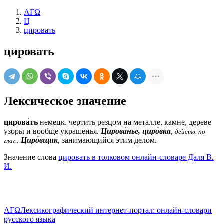
ΛΓΩ
Ц
цировать
цировать
Лексическое значение
цирова́ть
немецк.
чертить резцом на металле, камне, дереве
узоры и вообще украшенья.
Цирова́нье, циро́вка
,
действ. по
.
Циро́вщик
, занимающийся этим делом.
глаг.
Значение слова
цировать в толковом онлайн-словаре Даля В.
И.
ΛΓΩ
Лексикографический интернет-портал: онлайн-словари
русского языка