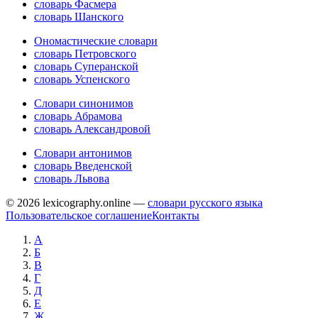
словарь Фасмера
словарь Шанского
Ономастические словари
словарь Петровского
словарь Суперанской
словарь Успенского
Словари синонимов
словарь Абрамова
словарь Александровой
Словари антонимов
словарь Введенской
словарь Львова
© 2026 lexicography.online —
словари русского языка
Пользовательское соглашение
Контакты
А
Б
В
Г
Д
Е
Ж