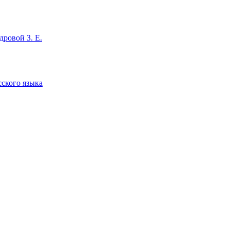
ровой З. Е.
сского языка