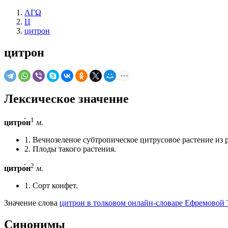
ΛΓΩ
Ц
цитрон
цитрон
Лексическое значение
1
цитро́н
м.
1. Вечнозеленое субтропическое цитрусовое растение из
2. Плоды такого растения.
2
цитро́н
м.
1. Сорт конфет.
Значение слова
цитрон в толковом онлайн-словаре Ефремовой Т
Синонимы