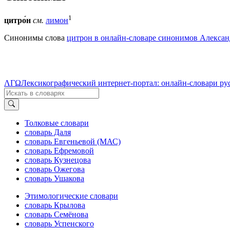
1
цитро́н
см.
лимон
Синонимы слова
цитрон в онлайн-словаре синонимов Александ
ΛΓΩ
Лексикографический интернет-портал: онлайн-словари ру
Толковые словари
словарь Даля
словарь Евгеньевой (МАС)
словарь Ефремовой
словарь Кузнецова
словарь Ожегова
словарь Ушакова
Этимологические словари
словарь Крылова
словарь Семёнова
словарь Успенского