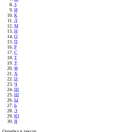
З
И
К
Л
М
Н
О
П
Р
С
Т
У
Ф
Х
Ц
Ч
Ш
Щ
Ы
Ь
Э
Ю
Я
Ошибка в тексте